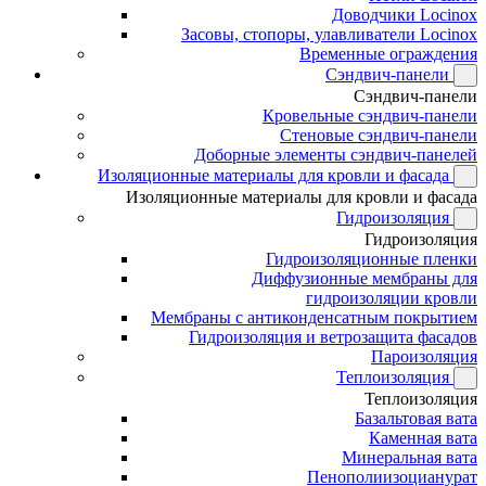
Доводчики Locinox
Засовы, стопоры, улавливатели Locinox
Временные ограждения
Сэндвич-панели
Сэндвич-панели
Кровельные сэндвич-панели
Стеновые сэндвич-панели
Доборные элементы сэндвич-панелей
Изоляционные материалы для кровли и фасада
Изоляционные материалы для кровли и фасада
Гидроизоляция
Гидроизоляция
Гидроизоляционные пленки
Диффузионные мембраны для
гидроизоляции кровли
Мембраны с антиконденсатным покрытием
Гидроизоляция и ветрозащита фасадов
Пароизоляция
Теплоизоляция
Теплоизоляция
Базальтовая вата
Каменная вата
Минеральная вата
Пенополиизоцианурат