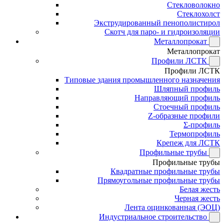
Стекловолокно
Стеклохолст
Экструдированный пенополистирол
Скотч для паро- и гидроизоляции
Металлопрокат
Металлопрокат
Профили ЛСТК
Профили ЛСТК
Типовые здания промышленного назначения
Шляпный профиль
Направляющий профиль
Стоечный профиль
Z-образные профили
Σ-профиль
Термопрофиль
Крепеж для ЛСТК
Профильные трубы
Профильные трубы
Квадратные профильные трубы
Прямоугольные профильные трубы
Белая жесть
Черная жесть
Лента оцинкованная (ЭОЦ)
Индустриальное строительство