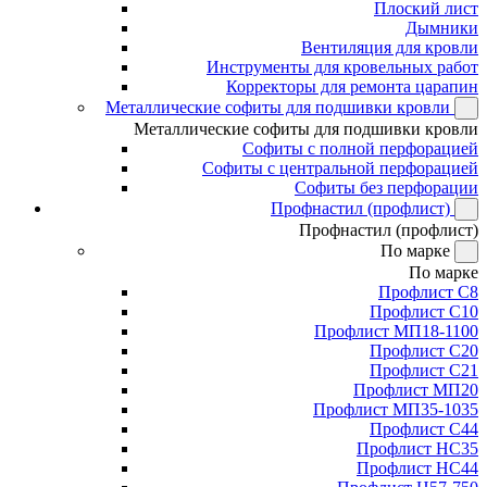
Плоский лист
Дымники
Вентиляция для кровли
Инструменты для кровельных работ
Корректоры для ремонта царапин
Металлические софиты для подшивки кровли
Металлические софиты для подшивки кровли
Софиты с полной перфорацией
Софиты с центральной перфорацией
Софиты без перфорации
Профнастил (профлист)
Профнастил (профлист)
По марке
По марке
Профлист С8
Профлист С10
Профлист МП18-1100
Профлист С20
Профлист С21
Профлист МП20
Профлист МП35-1035
Профлист С44
Профлист НС35
Профлист НС44