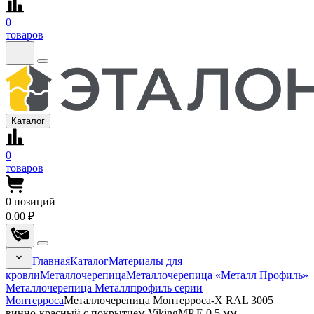
0
товаров
Каталог
0
товаров
0
позиций
0.00 ₽
Главная
Каталог
Материалы для
кровли
Металлочерепица
Металлочерепица «Металл Профиль»
Металлочерепица Металлпрофиль серии
Монтерроса
Металлочерепица Монтерроса-X RAL 3005
винно-красный с покрытием VikingMP E 0.5 мм