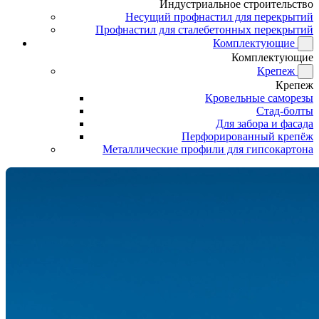
Индустриальное строительство
Несущий профнастил для перекрытий
Профнастил для сталебетонных перекрытий
Комплектующие
Комплектующие
Крепеж
Крепеж
Кровельные саморезы
Стад-болты
Для забора и фасада
Перфорированный крепёж
Металлические профили для гипсокартона