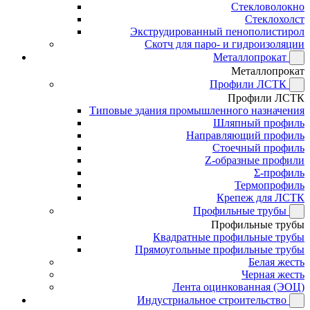
Стекловолокно
Стеклохолст
Экструдированный пенополистирол
Скотч для паро- и гидроизоляции
Металлопрокат
Металлопрокат
Профили ЛСТК
Профили ЛСТК
Типовые здания промышленного назначения
Шляпный профиль
Направляющий профиль
Стоечный профиль
Z-образные профили
Σ-профиль
Термопрофиль
Крепеж для ЛСТК
Профильные трубы
Профильные трубы
Квадратные профильные трубы
Прямоугольные профильные трубы
Белая жесть
Черная жесть
Лента оцинкованная (ЭОЦ)
Индустриальное строительство