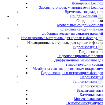
Доводчики Locinox
Засовы, стопоры, улавливатели Locinox
Временные ограждения
Сэндвич-панели
Сэндвич-панели
Кровельные сэндвич-панели
Стеновые сэндвич-панели
Доборные элементы сэндвич-панелей
Изоляционные материалы для кровли и фасада
Изоляционные материалы для кровли и фасада
Гидроизоляция
Гидроизоляция
Гидроизоляционные пленки
Диффузионные мембраны для
гидроизоляции кровли
Мембраны с антиконденсатным покрытием
Гидроизоляция и ветрозащита фасадов
Пароизоляция
Теплоизоляция
Теплоизоляция
Базальтовая вата
Каменная вата
Минеральная вата
Пенополиизоцианурат