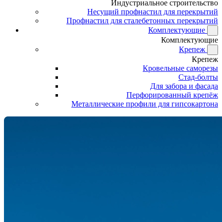
Индустриальное строительство
Несущий профнастил для перекрытий
Профнастил для сталебетонных перекрытий
Комплектующие
Комплектующие
Крепеж
Крепеж
Кровельные саморезы
Стад-болты
Для забора и фасада
Перфорированный крепёж
Металлические профили для гипсокартона