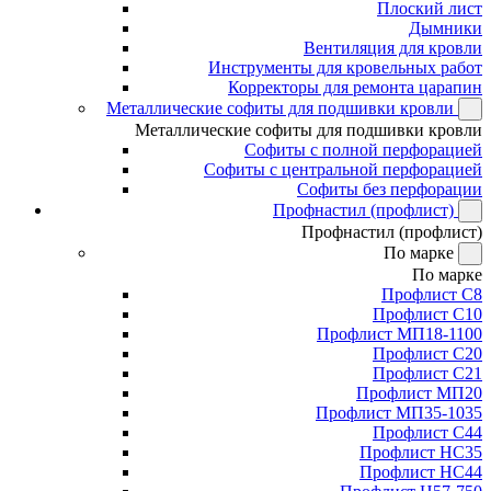
Плоский лист
Дымники
Вентиляция для кровли
Инструменты для кровельных работ
Корректоры для ремонта царапин
Металлические софиты для подшивки кровли
Металлические софиты для подшивки кровли
Софиты с полной перфорацией
Софиты с центральной перфорацией
Софиты без перфорации
Профнастил (профлист)
Профнастил (профлист)
По марке
По марке
Профлист С8
Профлист С10
Профлист МП18-1100
Профлист С20
Профлист С21
Профлист МП20
Профлист МП35-1035
Профлист С44
Профлист НС35
Профлист НС44