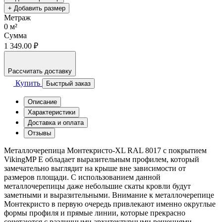
+ Добавить размер
Метраж
0
м²
Сумма
1 349.00 ₽
Рассчитать доставку
Купить
Быстрый заказ
Описание
Характеристики
Доставка и оплата
Отзывы
Металлочерепица Монтекристо-XL RAL 8017 с покрытием
VikingMP E обладает выразительным профилем, который
замечательно выглядит на крыше вне зависимости от
размеров площади. С использованием данной
металлочерепицы даже небольшие скаты кровли будут
заметными и выразительными. Внимание к металлочерепице
Монтекристо в первую очередь привлекают именно округлые
формы профиля и прямые линии, которые прекрасно
сочетаются с различными архитектурными решениями.