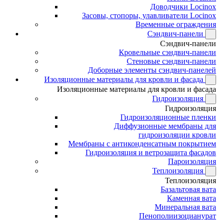
Доводчики Locinox
Засовы, стопоры, улавливатели Locinox
Временные ограждения
Сэндвич-панели
Сэндвич-панели
Кровельные сэндвич-панели
Стеновые сэндвич-панели
Доборные элементы сэндвич-панелей
Изоляционные материалы для кровли и фасада
Изоляционные материалы для кровли и фасада
Гидроизоляция
Гидроизоляция
Гидроизоляционные пленки
Диффузионные мембраны для
гидроизоляции кровли
Мембраны с антиконденсатным покрытием
Гидроизоляция и ветрозащита фасадов
Пароизоляция
Теплоизоляция
Теплоизоляция
Базальтовая вата
Каменная вата
Минеральная вата
Пенополиизоцианурат