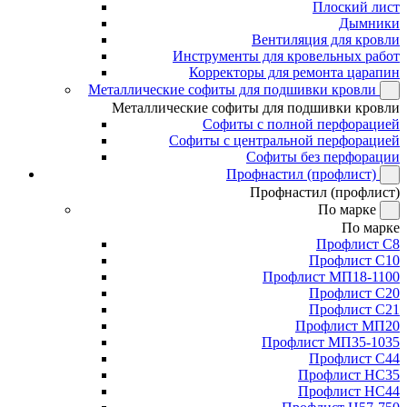
Плоский лист
Дымники
Вентиляция для кровли
Инструменты для кровельных работ
Корректоры для ремонта царапин
Металлические софиты для подшивки кровли
Металлические софиты для подшивки кровли
Софиты с полной перфорацией
Софиты с центральной перфорацией
Софиты без перфорации
Профнастил (профлист)
Профнастил (профлист)
По марке
По марке
Профлист С8
Профлист С10
Профлист МП18-1100
Профлист С20
Профлист С21
Профлист МП20
Профлист МП35-1035
Профлист С44
Профлист НС35
Профлист НС44