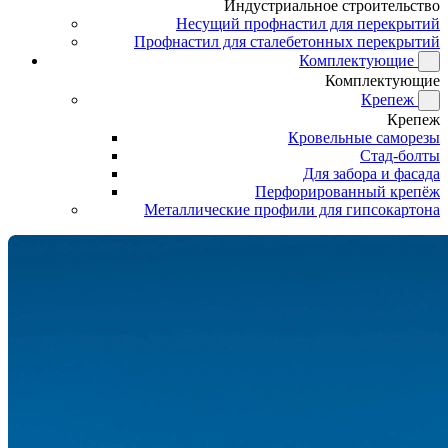
Индустриальное строительство
Несущий профнастил для перекрытий
Профнастил для сталебетонных перекрытий
Комплектующие
Комплектующие
Крепеж
Крепеж
Кровельные саморезы
Стад-болты
Для забора и фасада
Перфорированный крепёж
Металлические профили для гипсокартона