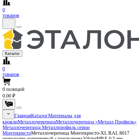
0
товаров
Каталог
0
товаров
0
позиций
0.00 ₽
Главная
Каталог
Материалы для
кровли
Металлочерепица
Металлочерепица «Металл Профиль»
Металлочерепица Металлпрофиль серии
Монтекристо
Металлочерепица Монтекристо-XL RAL 8017
шоколадно-коричневый с покрытием VikingMP E 0.5 мм