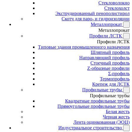
Стекловолокно
Стеклохолст
Экструдированный пенополистирол
Скотч для паро- и гидроизоляции
Металлопрокат
Металлопрокат
Профили ЛСТК
Профили ЛСТК
Типовые здания промышленного назначения
Шляпный профиль
Направляющий профиль
Стоечный профиль
Z-образные профили
Σ-профиль
Термопрофиль
Крепеж для ЛСТК
Профильные трубы
Профильные трубы
Квадратные профильные трубы
Прямоугольные профильные трубы
Белая жесть
Черная жесть
Лента оцинкованная (ЭОЦ)
Индустриальное строительство