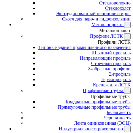
Стекловолокно
Стеклохолст
Экструдированный пенополистирол
Скотч для паро- и гидроизоляции
Металлопрокат
Металлопрокат
Профили ЛСТК
Профили ЛСТК
Типовые здания промышленного назначения
Шляпный профиль
Направляющий профиль
Стоечный профиль
Z-образные профили
Σ-профиль
Термопрофиль
Крепеж для ЛСТК
Профильные трубы
Профильные трубы
Квадратные профильные трубы
Прямоугольные профильные трубы
Белая жесть
Черная жесть
Лента оцинкованная (ЭОЦ)
Индустриальное строительство