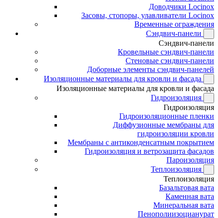
Доводчики Locinox
Засовы, стопоры, улавливатели Locinox
Временные ограждения
Сэндвич-панели
Сэндвич-панели
Кровельные сэндвич-панели
Стеновые сэндвич-панели
Доборные элементы сэндвич-панелей
Изоляционные материалы для кровли и фасада
Изоляционные материалы для кровли и фасада
Гидроизоляция
Гидроизоляция
Гидроизоляционные пленки
Диффузионные мембраны для
гидроизоляции кровли
Мембраны с антиконденсатным покрытием
Гидроизоляция и ветрозащита фасадов
Пароизоляция
Теплоизоляция
Теплоизоляция
Базальтовая вата
Каменная вата
Минеральная вата
Пенополиизоцианурат