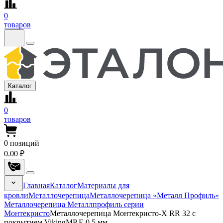
0
товаров
Каталог
0
товаров
0
позиций
0.00 ₽
Главная
Каталог
Материалы для
кровли
Металлочерепица
Металлочерепица «Металл Профиль»
Металлочерепица Металлпрофиль серии
Монтекристо
Металлочерепица Монтекристо-X RR 32 с
покрытием VikingMP E 0.5 мм