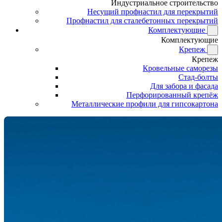
Индустриальное строительство
Несущий профнастил для перекрытий
Профнастил для сталебетонных перекрытий
Комплектующие
Комплектующие
Крепеж
Крепеж
Кровельные саморезы
Стад-болты
Для забора и фасада
Перфорированный крепёж
Металлические профили для гипсокартона