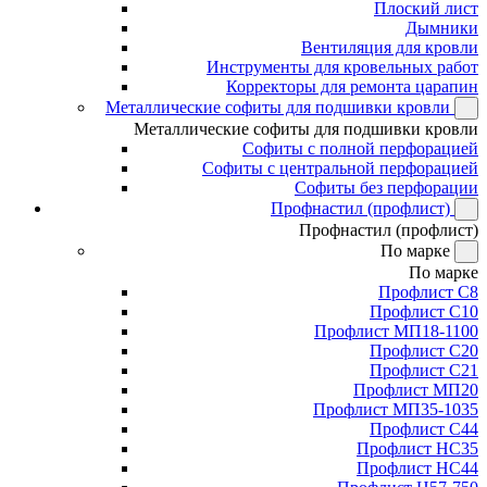
Плоский лист
Дымники
Вентиляция для кровли
Инструменты для кровельных работ
Корректоры для ремонта царапин
Металлические софиты для подшивки кровли
Металлические софиты для подшивки кровли
Софиты с полной перфорацией
Софиты с центральной перфорацией
Софиты без перфорации
Профнастил (профлист)
Профнастил (профлист)
По марке
По марке
Профлист С8
Профлист С10
Профлист МП18-1100
Профлист С20
Профлист С21
Профлист МП20
Профлист МП35-1035
Профлист С44
Профлист НС35
Профлист НС44