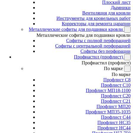
Плоский лист
Дымники
Вентиляция для кровли
Инструменты для кровельных работ
Корректоры для ремонта царапин
Металлические софиты для подшивки кровли
Металлические софиты для подшивки кровли
Софиты с полной перфорацией
Софиты с центральной перфорацией
Софиты без перфорации
Профнастил (профлист)
Профнастил (профлист)
По марке
По марке
Профлист С8
Профлист С10
Профлист МП18-1100
Профлист С20
Профлист С21
Профлист МП20
Профлист МП35-1035
Профлист С44
Профлист НС35
Профлист НС44