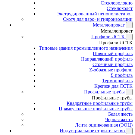
Стекловолокно
Стеклохолст
Экструдированный пенополистирол
Скотч для паро- и гидроизоляции
Металлопрокат
Металлопрокат
Профили ЛСТК
Профили ЛСТК
Типовые здания промышленного назначения
Шляпный профиль
Направляющий профиль
Стоечный профиль
Z-образные профили
Σ-профиль
Термопрофиль
Крепеж для ЛСТК
Профильные трубы
Профильные трубы
Квадратные профильные трубы
Прямоугольные профильные трубы
Белая жесть
Черная жесть
Лента оцинкованная (ЭОЦ)
Индустриальное строительство