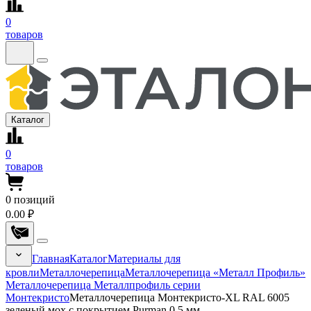
0
товаров
Каталог
0
товаров
0
позиций
0.00 ₽
Главная
Каталог
Материалы для
кровли
Металлочерепица
Металлочерепица «Металл Профиль»
Металлочерепица Металлпрофиль серии
Монтекристо
Металлочерепица Монтекристо-XL RAL 6005
зеленый мох с покрытием Purman 0.5 мм