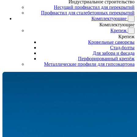
Индустриальное строительство
Несущий профнастил для перекрытий
Профнастил для сталебетонных перекрытий
Комплектующие
Комплектующие
Крепеж
Крепеж
Кровельные саморезы
Стад-болты
Для забора и фасада
Перфорированный крепёж
Металлические профили для гипсокартона