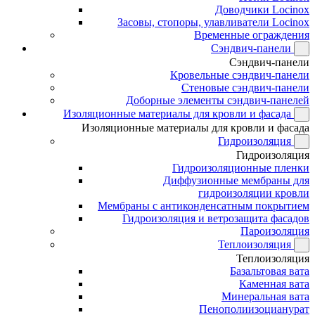
Доводчики Locinox
Засовы, стопоры, улавливатели Locinox
Временные ограждения
Сэндвич-панели
Сэндвич-панели
Кровельные сэндвич-панели
Стеновые сэндвич-панели
Доборные элементы сэндвич-панелей
Изоляционные материалы для кровли и фасада
Изоляционные материалы для кровли и фасада
Гидроизоляция
Гидроизоляция
Гидроизоляционные пленки
Диффузионные мембраны для
гидроизоляции кровли
Мембраны с антиконденсатным покрытием
Гидроизоляция и ветрозащита фасадов
Пароизоляция
Теплоизоляция
Теплоизоляция
Базальтовая вата
Каменная вата
Минеральная вата
Пенополиизоцианурат