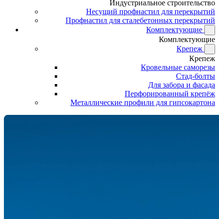
Индустриальное строительство
Несущий профнастил для перекрытий
Профнастил для сталебетонных перекрытий
Комплектующие
Комплектующие
Крепеж
Крепеж
Кровельные саморезы
Стад-болты
Для забора и фасада
Перфорированный крепёж
Металлические профили для гипсокартона