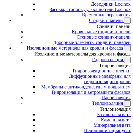
Доводчики Locinox
Засовы, стопоры, улавливатели Locinox
Временные ограждения
Сэндвич-панели
Сэндвич-панели
Кровельные сэндвич-панели
Стеновые сэндвич-панели
Доборные элементы сэндвич-панелей
Изоляционные материалы для кровли и фасада
Изоляционные материалы для кровли и фасада
Гидроизоляция
Гидроизоляция
Гидроизоляционные пленки
Диффузионные мембраны для
гидроизоляции кровли
Мембраны с антиконденсатным покрытием
Гидроизоляция и ветрозащита фасадов
Пароизоляция
Теплоизоляция
Теплоизоляция
Базальтовая вата
Каменная вата
Минеральная вата
Пенополиизоцианурат