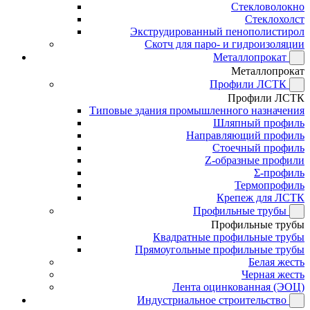
Стекловолокно
Стеклохолст
Экструдированный пенополистирол
Скотч для паро- и гидроизоляции
Металлопрокат
Металлопрокат
Профили ЛСТК
Профили ЛСТК
Типовые здания промышленного назначения
Шляпный профиль
Направляющий профиль
Стоечный профиль
Z-образные профили
Σ-профиль
Термопрофиль
Крепеж для ЛСТК
Профильные трубы
Профильные трубы
Квадратные профильные трубы
Прямоугольные профильные трубы
Белая жесть
Черная жесть
Лента оцинкованная (ЭОЦ)
Индустриальное строительство