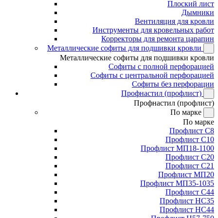
Плоский лист
Дымники
Вентиляция для кровли
Инструменты для кровельных работ
Корректоры для ремонта царапин
Металлические софиты для подшивки кровли
Металлические софиты для подшивки кровли
Софиты с полной перфорацией
Софиты с центральной перфорацией
Софиты без перфорации
Профнастил (профлист)
Профнастил (профлист)
По марке
По марке
Профлист С8
Профлист С10
Профлист МП18-1100
Профлист С20
Профлист С21
Профлист МП20
Профлист МП35-1035
Профлист С44
Профлист НС35
Профлист НС44