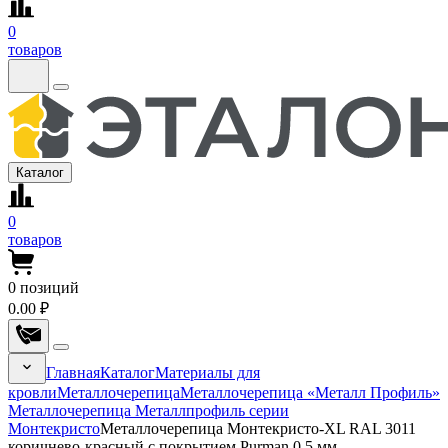
0
товаров
Каталог
0
товаров
0
позиций
0.00 ₽
Главная
Каталог
Материалы для
кровли
Металлочерепица
Металлочерепица «Металл Профиль»
Металлочерепица Металлпрофиль серии
Монтекристо
Металлочерепица Монтекристо-XL RAL 3011
коричнево-красный с покрытием Purman 0.5 мм