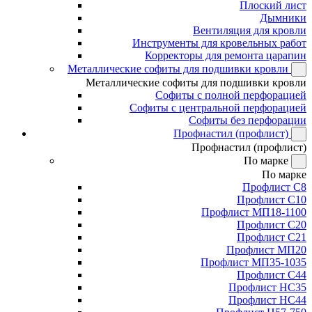
Плоский лист
Дымники
Вентиляция для кровли
Инструменты для кровельных работ
Корректоры для ремонта царапин
Металлические софиты для подшивки кровли
Металлические софиты для подшивки кровли
Софиты с полной перфорацией
Софиты с центральной перфорацией
Софиты без перфорации
Профнастил (профлист)
Профнастил (профлист)
По марке
По марке
Профлист С8
Профлист С10
Профлист МП18-1100
Профлист С20
Профлист С21
Профлист МП20
Профлист МП35-1035
Профлист С44
Профлист НС35
Профлист НС44