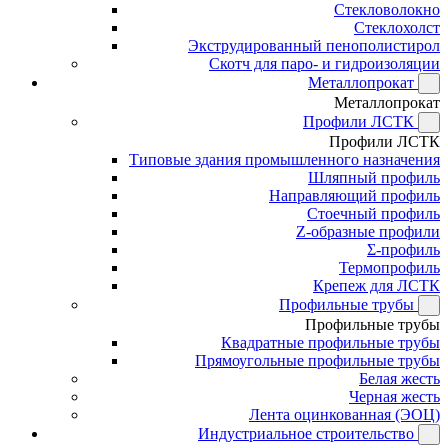
Стекловолокно
Стеклохолст
Экструдированный пенополистирол
Скотч для паро- и гидроизоляции
Металлопрокат
Металлопрокат
Профили ЛСТК
Профили ЛСТК
Типовые здания промышленного назначения
Шляпный профиль
Направляющий профиль
Стоечный профиль
Z-образные профили
Σ-профиль
Термопрофиль
Крепеж для ЛСТК
Профильные трубы
Профильные трубы
Квадратные профильные трубы
Прямоугольные профильные трубы
Белая жесть
Черная жесть
Лента оцинкованная (ЭОЦ)
Индустриальное строительство