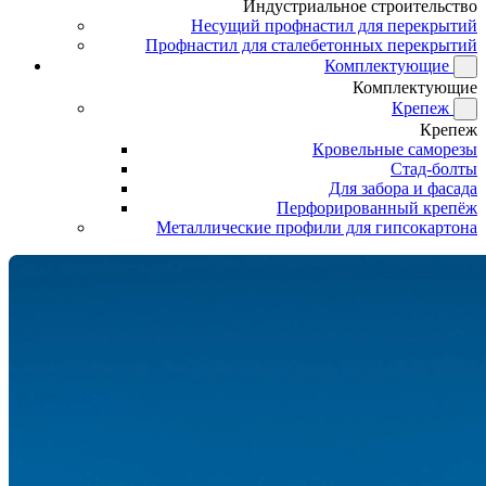
Индустриальное строительство
Несущий профнастил для перекрытий
Профнастил для сталебетонных перекрытий
Комплектующие
Комплектующие
Крепеж
Крепеж
Кровельные саморезы
Стад-болты
Для забора и фасада
Перфорированный крепёж
Металлические профили для гипсокартона