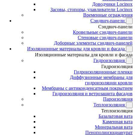
Доводчики Locinox
Засовы, стопоры, улавливатели Locinox
Временные ограждения
Сэндвич-панели
Сэндвич-панели
Кровельные сэндвич-панели
Стеновые сэндвич-панели
Доборные элементы сэндвич-панелей
Изоляционные материалы для кровли и фасада
Изоляционные материалы для кровли и фасада
Гидроизоляция
Гидроизоляция
Гидроизоляционные пленки
Диффузионные мембраны для
гидроизоляции кровли
Мембраны с антиконденсатным покрытием
Гидроизоляция и ветрозащита фасадов
Пароизоляция
Теплоизоляция
Теплоизоляция
Базальтовая вата
Каменная вата
Минеральная вата
Пенополиизоцианурат