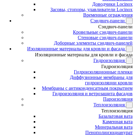
Доводчики Locinox
Засовы, стопоры, улавливатели Locinox
Временные ограждения
Сэндвич-панели
Сэндвич-панели
Кровельные сэндвич-панели
Стеновые сэндвич-панели
Доборные элементы сэндвич-панелей
Изоляционные материалы для кровли и фасада
Изоляционные материалы для кровли и фасада
Гидроизоляция
Гидроизоляция
Гидроизоляционные пленки
Диффузионные мембраны для
гидроизоляции кровли
Мембраны с антиконденсатным покрытием
Гидроизоляция и ветрозащита фасадов
Пароизоляция
Теплоизоляция
Теплоизоляция
Базальтовая вата
Каменная вата
Минеральная вата
Пенополиизоцианурат