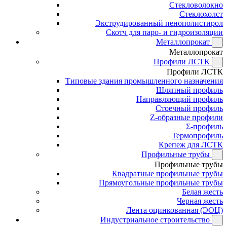
Стекловолокно
Стеклохолст
Экструдированный пенополистирол
Скотч для паро- и гидроизоляции
Металлопрокат
Металлопрокат
Профили ЛСТК
Профили ЛСТК
Типовые здания промышленного назначения
Шляпный профиль
Направляющий профиль
Стоечный профиль
Z-образные профили
Σ-профиль
Термопрофиль
Крепеж для ЛСТК
Профильные трубы
Профильные трубы
Квадратные профильные трубы
Прямоугольные профильные трубы
Белая жесть
Черная жесть
Лента оцинкованная (ЭОЦ)
Индустриальное строительство