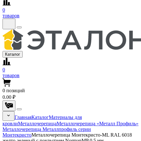
0
товаров
Каталог
0
товаров
0
позиций
0.00 ₽
Главная
Каталог
Материалы для
кровли
Металлочерепица
Металлочерепица «Металл Профиль»
Металлочерепица Металлпрофиль серии
Монтекристо
Металлочерепица Монтекристо-ML RAL 6018
желто-зеленый с покрытием NormanMP 0.5 мм