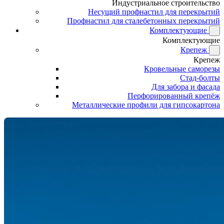
Индустриальное строительство
Несущий профнастил для перекрытий
Профнастил для сталебетонных перекрытий
Комплектующие
Комплектующие
Крепеж
Крепеж
Кровельные саморезы
Стад-болты
Для забора и фасада
Перфорированный крепёж
Металлические профили для гипсокартона