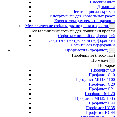
Плоский лист
Дымники
Вентиляция для кровли
Инструменты для кровельных работ
Корректоры для ремонта царапин
Металлические софиты для подшивки кровли
Металлические софиты для подшивки кровли
Софиты с полной перфорацией
Софиты с центральной перфорацией
Софиты без перфорации
Профнастил (профлист)
Профнастил (профлист)
По марке
По марке
Профлист С8
Профлист С10
Профлист МП18-1100
Профлист С20
Профлист С21
Профлист МП20
Профлист МП35-1035
Профлист С44
Профлист НС35
Профлист НС44