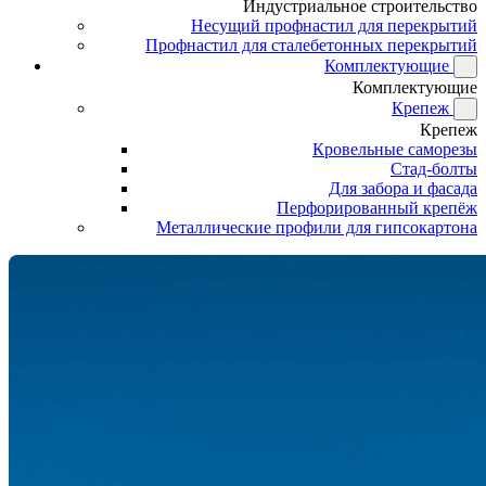
Индустриальное строительство
Несущий профнастил для перекрытий
Профнастил для сталебетонных перекрытий
Комплектующие
Комплектующие
Крепеж
Крепеж
Кровельные саморезы
Стад-болты
Для забора и фасада
Перфорированный крепёж
Металлические профили для гипсокартона