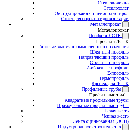
Стекловолокно
Стеклохолст
Экструдированный пенополистирол
Скотч для паро- и гидроизоляции
Металлопрокат
Металлопрокат
Профили ЛСТК
Профили ЛСТК
Типовые здания промышленного назначения
Шляпный профиль
Направляющий профиль
Стоечный профиль
Z-образные профили
Σ-профиль
Термопрофиль
Крепеж для ЛСТК
Профильные трубы
Профильные трубы
Квадратные профильные трубы
Прямоугольные профильные трубы
Белая жесть
Черная жесть
Лента оцинкованная (ЭОЦ)
Индустриальное строительство