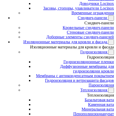
Доводчики Locinox
Засовы, стопоры, улавливатели Locinox
Временные ограждения
Сэндвич-панели
Сэндвич-панели
Кровельные сэндвич-панели
Стеновые сэндвич-панели
Доборные элементы сэндвич-панелей
Изоляционные материалы для кровли и фасада
Изоляционные материалы для кровли и фасада
Гидроизоляция
Гидроизоляция
Гидроизоляционные пленки
Диффузионные мембраны для
гидроизоляции кровли
Мембраны с антиконденсатным покрытием
Гидроизоляция и ветрозащита фасадов
Пароизоляция
Теплоизоляция
Теплоизоляция
Базальтовая вата
Каменная вата
Минеральная вата
Пенополиизоцианурат