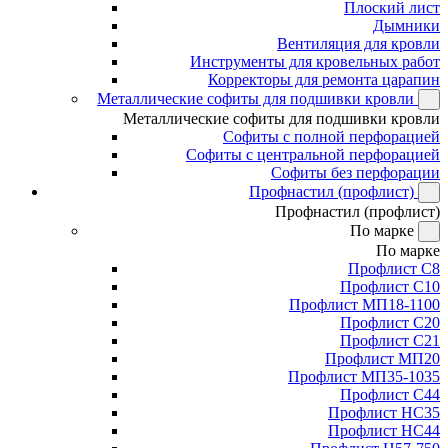
Плоский лист
Дымники
Вентиляция для кровли
Инструменты для кровельных работ
Корректоры для ремонта царапин
Металлические софиты для подшивки кровли
Металлические софиты для подшивки кровли
Софиты с полной перфорацией
Софиты с центральной перфорацией
Софиты без перфорации
Профнастил (профлист)
Профнастил (профлист)
По марке
По марке
Профлист С8
Профлист С10
Профлист МП18-1100
Профлист С20
Профлист С21
Профлист МП20
Профлист МП35-1035
Профлист С44
Профлист НС35
Профлист НС44