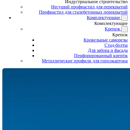
Индустриальное строительство
Несущий профнастил для перекрытий
Профнастил для сталебетонных перекрытий
Комплектующие
Комплектующие
Крепеж
Крепеж
Кровельные саморезы
Стад-болты
Для забора и фасада
Перфорированный крепёж
Металлические профили для гипсокартона