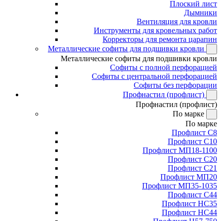
Плоский лист
Дымники
Вентиляция для кровли
Инструменты для кровельных работ
Корректоры для ремонта царапин
Металлические софиты для подшивки кровли
Металлические софиты для подшивки кровли
Софиты с полной перфорацией
Софиты с центральной перфорацией
Софиты без перфорации
Профнастил (профлист)
Профнастил (профлист)
По марке
По марке
Профлист С8
Профлист С10
Профлист МП18-1100
Профлист С20
Профлист С21
Профлист МП20
Профлист МП35-1035
Профлист С44
Профлист НС35
Профлист НС44