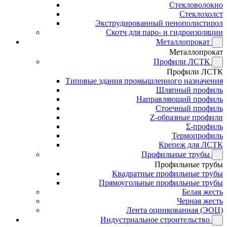
Стекловолокно
Стеклохолст
Экструдированный пенополистирол
Скотч для паро- и гидроизоляции
Металлопрокат
Металлопрокат
Профили ЛСТК
Профили ЛСТК
Типовые здания промышленного назначения
Шляпный профиль
Направляющий профиль
Стоечный профиль
Z-образные профили
Σ-профиль
Термопрофиль
Крепеж для ЛСТК
Профильные трубы
Профильные трубы
Квадратные профильные трубы
Прямоугольные профильные трубы
Белая жесть
Черная жесть
Лента оцинкованная (ЭОЦ)
Индустриальное строительство