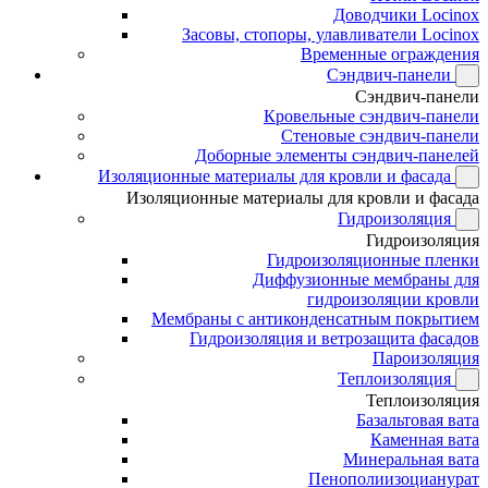
Доводчики Locinox
Засовы, стопоры, улавливатели Locinox
Временные ограждения
Сэндвич-панели
Сэндвич-панели
Кровельные сэндвич-панели
Стеновые сэндвич-панели
Доборные элементы сэндвич-панелей
Изоляционные материалы для кровли и фасада
Изоляционные материалы для кровли и фасада
Гидроизоляция
Гидроизоляция
Гидроизоляционные пленки
Диффузионные мембраны для
гидроизоляции кровли
Мембраны с антиконденсатным покрытием
Гидроизоляция и ветрозащита фасадов
Пароизоляция
Теплоизоляция
Теплоизоляция
Базальтовая вата
Каменная вата
Минеральная вата
Пенополиизоцианурат