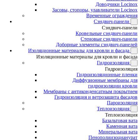
Доводчики Locinox
Засовы, стопоры, улавливатели Locinox
Временные ограждения
Сэндвич-панели
Сэндвич-панели
Кровельные сэндвич-панели
Стеновые сэндвич-панели
Доборные элементы сэндвич-панелей
Изоляционные материалы для кровли и фасада
Изоляционные материалы для кровли и фасада
Гидроизоляция
Гидроизоляция
Гидроизоляционные пленки
Диффузионные мембраны для
гидроизоляции кровли
Мембраны с антиконденсатным покрытием
Гидроизоляция и ветрозащита фасадов
Пароизоляция
Теплоизоляция
Теплоизоляция
Базальтовая вата
Каменная вата
Минеральная вата
Пенополиизоцианурат