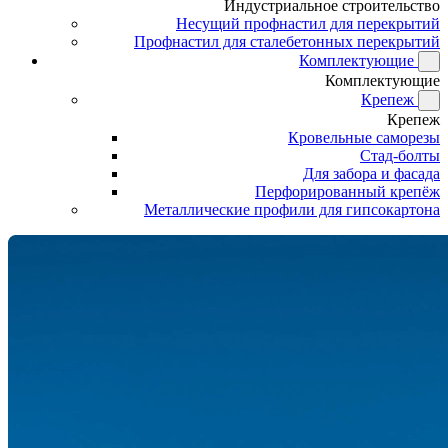
Индустриальное строительство
Несущий профнастил для перекрытий
Профнастил для сталебетонных перекрытий
Комплектующие
Комплектующие
Крепеж
Крепеж
Кровельные саморезы
Стад-болты
Для забора и фасада
Перфорированный крепёж
Металлические профили для гипсокартона