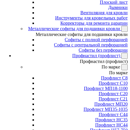
Плоский лист
Дымники
Вентиляция для кровли
Инструменты для кровельных работ
Корректоры для ремонта царапин
Металлические софиты для подшивки кровли
Металлические софиты для подшивки кровли
Софиты с полной перфорацией
Софиты с центральной перфорацией
Софиты без перфорации
Профнастил (профлист)
Профнастил (профлист)
По марке
По марке
Профлист С8
Профлист С10
Профлист МП18-1100
Профлист С20
Профлист С21
Профлист МП20
Профлист МП35-1035
Профлист С44
Профлист НС35
Профлист НС44