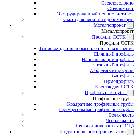
Стекловолокно
Стеклохолст
Экструдированный пенополистирол
Скотч для паро- и гидроизоляции
Металлопрокат
Металлопрокат
Профили ЛСТК
Профили ЛСТК
Типовые здания промышленного назначения
Шляпный профиль
Направляющий профиль
Стоечный профиль
Z-образные профили
Σ-профиль
Термопрофиль
Крепеж для ЛСТК
Профильные трубы
Профильные трубы
Квадратные профильные трубы
Прямоугольные профильные трубы
Белая жесть
Черная жесть
Лента оцинкованная (ЭОЦ)
Индустриальное строительство