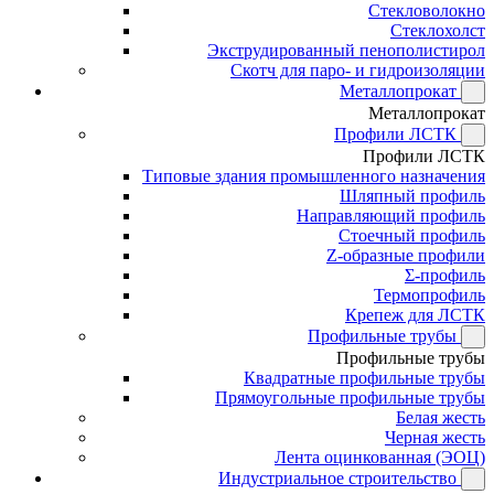
Стекловолокно
Стеклохолст
Экструдированный пенополистирол
Скотч для паро- и гидроизоляции
Металлопрокат
Металлопрокат
Профили ЛСТК
Профили ЛСТК
Типовые здания промышленного назначения
Шляпный профиль
Направляющий профиль
Стоечный профиль
Z-образные профили
Σ-профиль
Термопрофиль
Крепеж для ЛСТК
Профильные трубы
Профильные трубы
Квадратные профильные трубы
Прямоугольные профильные трубы
Белая жесть
Черная жесть
Лента оцинкованная (ЭОЦ)
Индустриальное строительство