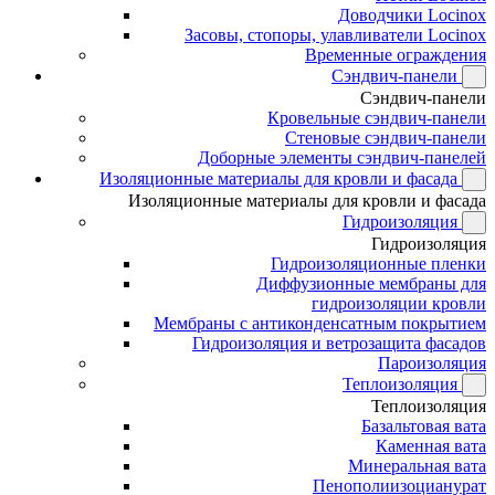
Доводчики Locinox
Засовы, стопоры, улавливатели Locinox
Временные ограждения
Сэндвич-панели
Сэндвич-панели
Кровельные сэндвич-панели
Стеновые сэндвич-панели
Доборные элементы сэндвич-панелей
Изоляционные материалы для кровли и фасада
Изоляционные материалы для кровли и фасада
Гидроизоляция
Гидроизоляция
Гидроизоляционные пленки
Диффузионные мембраны для
гидроизоляции кровли
Мембраны с антиконденсатным покрытием
Гидроизоляция и ветрозащита фасадов
Пароизоляция
Теплоизоляция
Теплоизоляция
Базальтовая вата
Каменная вата
Минеральная вата
Пенополиизоцианурат