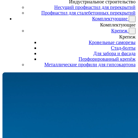
Индустриальное строительство
Несущий профнастил для перекрытий
Профнастил для сталебетонных перекрытий
Комплектующие
Комплектующие
Крепеж
Крепеж
Кровельные саморезы
Стад-болты
Для забора и фасада
Перфорированный крепёж
Металлические профили для гипсокартона