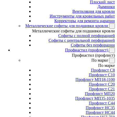
Плоский лист
Дымники
Вентиляция для кровли
Инструменты для кровельных работ
Корректоры для ремонта царапин
Металлические софиты для подшивки кровли
Металлические софиты для подшивки кровли
Софиты с полной перфорацией
Софиты с центральной перфорацией
Софиты без перфорации
Профнастил (профлист)
Профнастил (профлист)
По марке
По марке
Профлист С8
Профлист С10
Профлист МП18-1100
Профлист С20
Профлист С21
Профлист МП20
Профлист МП35-1035
Профлист С44
Профлист НС35
Профлист НС44