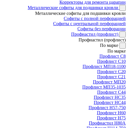
Корректоры для ремонта царапин
Металлические софиты для подшивки кровли
Металлические софиты для подшивки кровли
Софиты с полной перфорацией
Софиты с центральной перфорацией
Софиты без перфорации
Профнастил (профлист)
Профнастил (профлист)
По марке
По марке
Профлист С8
Профлист С10
Профлист МП18-1100
Профлист С20
Профлист С21
Профлист МП20
Профлист МП35-1035
Профлист С44
Профлист НС35
Профлист НС44
Профлист Н57-750
Профлист Н60
Профлист Н75
Профнастил Н80А