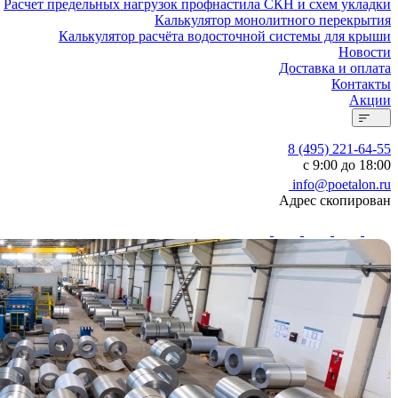
Расчет предельных нагрузок профнастила СКН и схем укладки
Калькулятор монолитного перекрытия
Калькулятор расчёта водосточной системы для крыши
Новости
Доставка и оплата
Контакты
Акции
8 (495) 221-64-55
с 9:00 до 18:00
info@poetalon.ru
Адрес скопирован