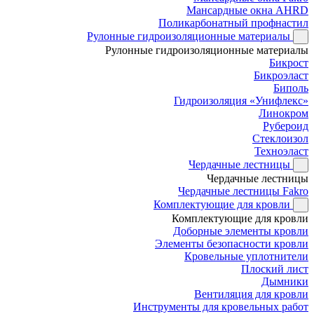
Мансардные окна AHRD
Поликарбонатный профнастил
Рулонные гидроизоляционные материалы
Рулонные гидроизоляционные материалы
Бикрост
Бикроэласт
Биполь
Гидроизоляция «Унифлекс»
Линокром
Рубероид
Стеклоизол
Техноэласт
Чердачные лестницы
Чердачные лестницы
Чердачные лестницы Fakro
Комплектующие для кровли
Комплектующие для кровли
Доборные элементы кровли
Элементы безопасности кровли
Кровельные уплотнители
Плоский лист
Дымники
Вентиляция для кровли
Инструменты для кровельных работ