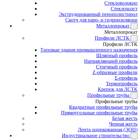
Стекловолокно
Стеклохолст
Экструдированный пенополистирол
Скотч для паро- и гидроизоляции
Металлопрокат
Металлопрокат
Профили ЛСТК
Профили ЛСТК
Типовые здания промышленного назначения
Шляпный профиль
Направляющий профиль
Стоечный профиль
Z-образные профили
Σ-профиль
Термопрофиль
Крепеж для ЛСТК
Профильные трубы
Профильные трубы
Квадратные профильные трубы
Прямоугольные профильные трубы
Белая жесть
Черная жесть
Лента оцинкованная (ЭОЦ)
Индустриальное строительство