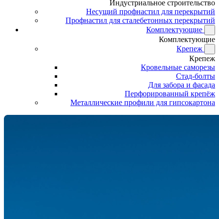
Индустриальное строительство
Несущий профнастил для перекрытий
Профнастил для сталебетонных перекрытий
Комплектующие
Комплектующие
Крепеж
Крепеж
Кровельные саморезы
Стад-болты
Для забора и фасада
Перфорированный крепёж
Металлические профили для гипсокартона