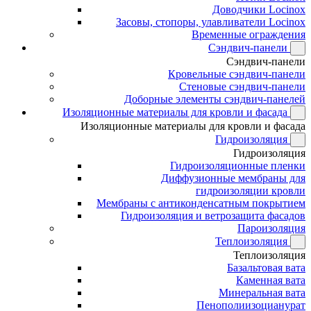
Доводчики Locinox
Засовы, стопоры, улавливатели Locinox
Временные ограждения
Сэндвич-панели
Сэндвич-панели
Кровельные сэндвич-панели
Стеновые сэндвич-панели
Доборные элементы сэндвич-панелей
Изоляционные материалы для кровли и фасада
Изоляционные материалы для кровли и фасада
Гидроизоляция
Гидроизоляция
Гидроизоляционные пленки
Диффузионные мембраны для
гидроизоляции кровли
Мембраны с антиконденсатным покрытием
Гидроизоляция и ветрозащита фасадов
Пароизоляция
Теплоизоляция
Теплоизоляция
Базальтовая вата
Каменная вата
Минеральная вата
Пенополиизоцианурат