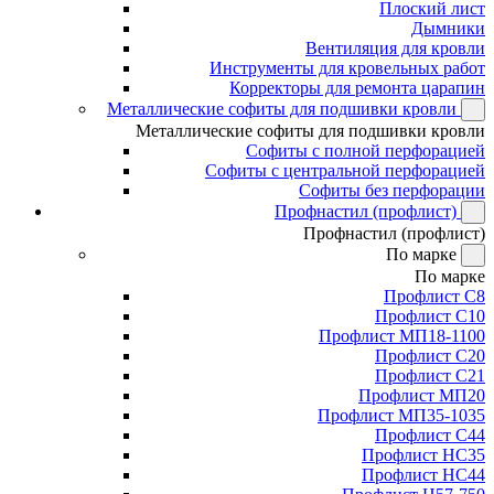
Плоский лист
Дымники
Вентиляция для кровли
Инструменты для кровельных работ
Корректоры для ремонта царапин
Металлические софиты для подшивки кровли
Металлические софиты для подшивки кровли
Софиты с полной перфорацией
Софиты с центральной перфорацией
Софиты без перфорации
Профнастил (профлист)
Профнастил (профлист)
По марке
По марке
Профлист С8
Профлист С10
Профлист МП18-1100
Профлист С20
Профлист С21
Профлист МП20
Профлист МП35-1035
Профлист С44
Профлист НС35
Профлист НС44