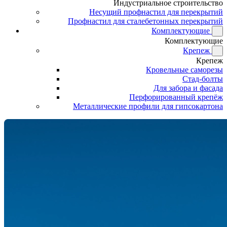
Индустриальное строительство
Несущий профнастил для перекрытий
Профнастил для сталебетонных перекрытий
Комплектующие
Комплектующие
Крепеж
Крепеж
Кровельные саморезы
Стад-болты
Для забора и фасада
Перфорированный крепёж
Металлические профили для гипсокартона