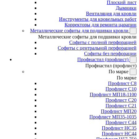
Плоский лист
Дымники
Вентиляция для кровли
Инструменты для кровельных работ
Корректоры для ремонта царапин
Металлические софиты для подшивки кровли
Металлические софиты для подшивки кровли
Софиты с полной перфорацией
Софиты с центральной перфорацией
Софиты без перфорации
Профнастил (профлист)
Профнастил (профлист)
По марке
По марке
Профлист С8
Профлист С10
Профлист МП18-1100
Профлист С20
Профлист С21
Профлист МП20
Профлист МП35-1035
Профлист С44
Профлист НС35
Профлист НС44