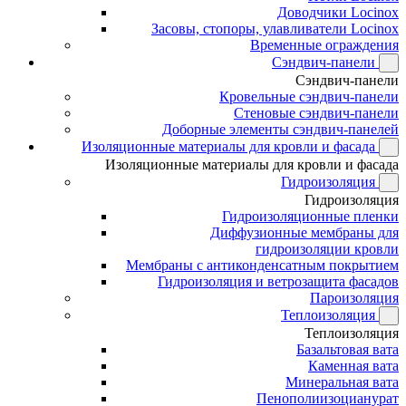
Доводчики Locinox
Засовы, стопоры, улавливатели Locinox
Временные ограждения
Сэндвич-панели
Сэндвич-панели
Кровельные сэндвич-панели
Стеновые сэндвич-панели
Доборные элементы сэндвич-панелей
Изоляционные материалы для кровли и фасада
Изоляционные материалы для кровли и фасада
Гидроизоляция
Гидроизоляция
Гидроизоляционные пленки
Диффузионные мембраны для
гидроизоляции кровли
Мембраны с антиконденсатным покрытием
Гидроизоляция и ветрозащита фасадов
Пароизоляция
Теплоизоляция
Теплоизоляция
Базальтовая вата
Каменная вата
Минеральная вата
Пенополиизоцианурат