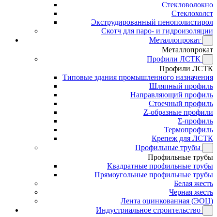
Стекловолокно
Стеклохолст
Экструдированный пенополистирол
Скотч для паро- и гидроизоляции
Металлопрокат
Металлопрокат
Профили ЛСТК
Профили ЛСТК
Типовые здания промышленного назначения
Шляпный профиль
Направляющий профиль
Стоечный профиль
Z-образные профили
Σ-профиль
Термопрофиль
Крепеж для ЛСТК
Профильные трубы
Профильные трубы
Квадратные профильные трубы
Прямоугольные профильные трубы
Белая жесть
Черная жесть
Лента оцинкованная (ЭОЦ)
Индустриальное строительство