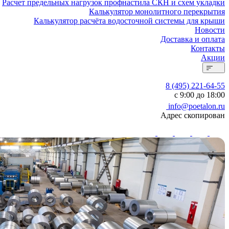
Расчет предельных нагрузок профнастила СКН и схем укладки
Калькулятор монолитного перекрытия
Калькулятор расчёта водосточной системы для крыши
Новости
Доставка и оплата
Контакты
Акции
8 (495) 221-64-55
с 9:00 до 18:00
info@poetalon.ru
Адрес скопирован