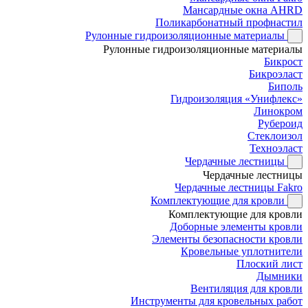
Мансардные окна AHRD
Поликарбонатный профнастил
Рулонные гидроизоляционные материалы
Рулонные гидроизоляционные материалы
Бикрост
Бикроэласт
Биполь
Гидроизоляция «Унифлекс»
Линокром
Рубероид
Стеклоизол
Техноэласт
Чердачные лестницы
Чердачные лестницы
Чердачные лестницы Fakro
Комплектующие для кровли
Комплектующие для кровли
Доборные элементы кровли
Элементы безопасности кровли
Кровельные уплотнители
Плоский лист
Дымники
Вентиляция для кровли
Инструменты для кровельных работ