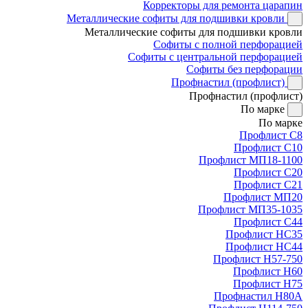
Корректоры для ремонта царапин
Металлические софиты для подшивки кровли
Металлические софиты для подшивки кровли
Софиты с полной перфорацией
Софиты с центральной перфорацией
Софиты без перфорации
Профнастил (профлист)
Профнастил (профлист)
По марке
По марке
Профлист С8
Профлист С10
Профлист МП18-1100
Профлист С20
Профлист С21
Профлист МП20
Профлист МП35-1035
Профлист С44
Профлист НС35
Профлист НС44
Профлист Н57-750
Профлист Н60
Профлист Н75
Профнастил Н80А