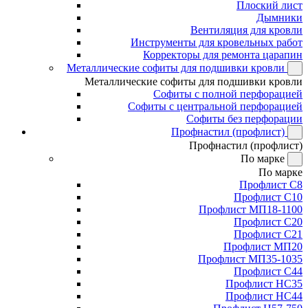
Плоский лист
Дымники
Вентиляция для кровли
Инструменты для кровельных работ
Корректоры для ремонта царапин
Металлические софиты для подшивки кровли
Металлические софиты для подшивки кровли
Софиты с полной перфорацией
Софиты с центральной перфорацией
Софиты без перфорации
Профнастил (профлист)
Профнастил (профлист)
По марке
По марке
Профлист С8
Профлист С10
Профлист МП18-1100
Профлист С20
Профлист С21
Профлист МП20
Профлист МП35-1035
Профлист С44
Профлист НС35
Профлист НС44