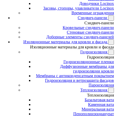
Доводчики Locinox
Засовы, стопоры, улавливатели Locinox
Временные ограждения
Сэндвич-панели
Сэндвич-панели
Кровельные сэндвич-панели
Стеновые сэндвич-панели
Доборные элементы сэндвич-панелей
Изоляционные материалы для кровли и фасада
Изоляционные материалы для кровли и фасада
Гидроизоляция
Гидроизоляция
Гидроизоляционные пленки
Диффузионные мембраны для
гидроизоляции кровли
Мембраны с антиконденсатным покрытием
Гидроизоляция и ветрозащита фасадов
Пароизоляция
Теплоизоляция
Теплоизоляция
Базальтовая вата
Каменная вата
Минеральная вата
Пенополиизоцианурат