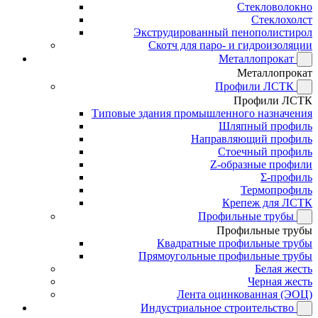
Стекловолокно
Стеклохолст
Экструдированный пенополистирол
Скотч для паро- и гидроизоляции
Металлопрокат
Металлопрокат
Профили ЛСТК
Профили ЛСТК
Типовые здания промышленного назначения
Шляпный профиль
Направляющий профиль
Стоечный профиль
Z-образные профили
Σ-профиль
Термопрофиль
Крепеж для ЛСТК
Профильные трубы
Профильные трубы
Квадратные профильные трубы
Прямоугольные профильные трубы
Белая жесть
Черная жесть
Лента оцинкованная (ЭОЦ)
Индустриальное строительство