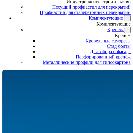
Индустриальное строительство
Несущий профнастил для перекрытий
Профнастил для сталебетонных перекрытий
Комплектующие
Комплектующие
Крепеж
Крепеж
Кровельные саморезы
Стад-болты
Для забора и фасада
Перфорированный крепёж
Металлические профили для гипсокартона