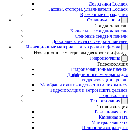
Доводчики Locinox
Засовы, стопоры, улавливатели Locinox
Временные ограждения
Сэндвич-панели
Сэндвич-панели
Кровельные сэндвич-панели
Стеновые сэндвич-панели
Доборные элементы сэндвич-панелей
Изоляционные материалы для кровли и фасада
Изоляционные материалы для кровли и фасада
Гидроизоляция
Гидроизоляция
Гидроизоляционные пленки
Диффузионные мембраны для
гидроизоляции кровли
Мембраны с антиконденсатным покрытием
Гидроизоляция и ветрозащита фасадов
Пароизоляция
Теплоизоляция
Теплоизоляция
Базальтовая вата
Каменная вата
Минеральная вата
Пенополиизоцианурат