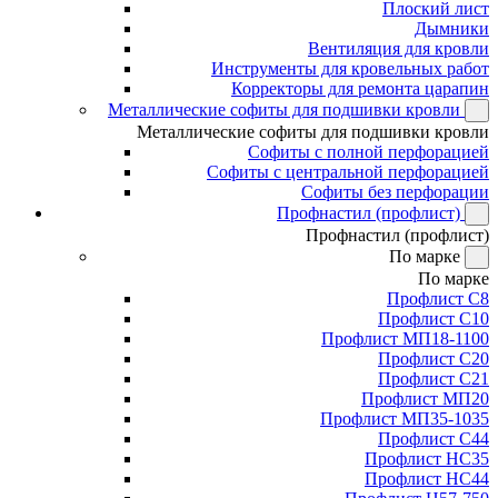
Плоский лист
Дымники
Вентиляция для кровли
Инструменты для кровельных работ
Корректоры для ремонта царапин
Металлические софиты для подшивки кровли
Металлические софиты для подшивки кровли
Софиты с полной перфорацией
Софиты с центральной перфорацией
Софиты без перфорации
Профнастил (профлист)
Профнастил (профлист)
По марке
По марке
Профлист С8
Профлист С10
Профлист МП18-1100
Профлист С20
Профлист С21
Профлист МП20
Профлист МП35-1035
Профлист С44
Профлист НС35
Профлист НС44