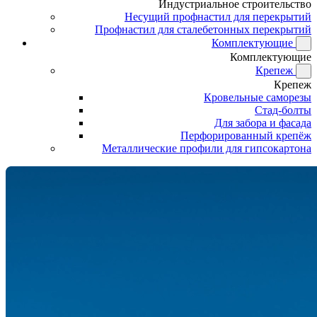
Индустриальное строительство
Несущий профнастил для перекрытий
Профнастил для сталебетонных перекрытий
Комплектующие
Комплектующие
Крепеж
Крепеж
Кровельные саморезы
Стад-болты
Для забора и фасада
Перфорированный крепёж
Металлические профили для гипсокартона