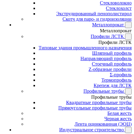
Стекловолокно
Стеклохолст
Экструдированный пенополистирол
Скотч для паро- и гидроизоляции
Металлопрокат
Металлопрокат
Профили ЛСТК
Профили ЛСТК
Типовые здания промышленного назначения
Шляпный профиль
Направляющий профиль
Стоечный профиль
Z-образные профили
Σ-профиль
Термопрофиль
Крепеж для ЛСТК
Профильные трубы
Профильные трубы
Квадратные профильные трубы
Прямоугольные профильные трубы
Белая жесть
Черная жесть
Лента оцинкованная (ЭОЦ)
Индустриальное строительство