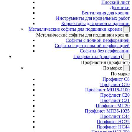
Плоский лист
Дымники
Вентиляция для кровли
Инструменты для кровельных работ
Корректоры для ремонта царапин
Металлические софиты для подшивки кровли
Металлические софиты для подшивки кровли
Софиты с полной перфорацией
Софиты с центральной перфорацией
Софиты без перфорации
Профнастил (профлист)
Профнастил (профлист)
По марке
По марке
Профлист С8
Профлист С10
Профлист МП18-1100
Профлист С20
Профлист С21
Профлист МП20
Профлист МП35-1035
Профлист С44
Профлист НС35
Профлист НС44