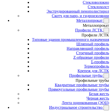
Стекловолокно
Стеклохолст
Экструдированный пенополистирол
Скотч для паро- и гидроизоляции
Металлопрокат
Металлопрокат
Профили ЛСТК
Профили ЛСТК
Типовые здания промышленного назначения
Шляпный профиль
Направляющий профиль
Стоечный профиль
Z-образные профили
Σ-профиль
Термопрофиль
Крепеж для ЛСТК
Профильные трубы
Профильные трубы
Квадратные профильные трубы
Прямоугольные профильные трубы
Белая жесть
Черная жесть
Лента оцинкованная (ЭОЦ)
Индустриальное строительство