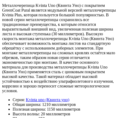
Металлочерепица Kvinta Uno (Квинта Уно) с покрытием
GreenCoat Pural является модульной версией металлочерепицы
Kvinta Plus, которая пользуется большой популярностью. В
новой серии металлочерепицы сохранились все
традиционные преимущества, к которым относится
выразительный внешний вид, увеличенная полезная ширина
листа и высокая ступенька (30 миллиметров). Высокую
скорость монтажа металлочерепицы Kvinta Uno (Квинта Уно)
обеспечивает возможность монтажа листов на стандартную
обрешётку с использованием доборных элементов. При
монтаже металлочерепицы на сложных кровлях остаётся мало
обрезков, таким образом новая серия отличается
экономичностью при монтаже. В качестве основного
материала для производства металлочерепицы Kvinta Uno
(Квинта Уно) применяется сталь с цинковым покрытием
высокой качества. Такой материал обладает высокой
устойчивостью к воздействию ультрафиолетового излучения,
коррозии и хорошо переносит сложные метеорологические
условия.
Серия:
Kvinta uno (Квинта уно)
Общая ширина:
1210 миллиметров
Полезная ширина:
1150 миллиметров
Высота волны:
20 миллиметров