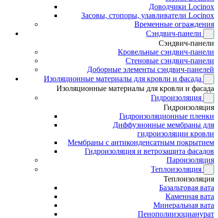
Доводчики Locinox
Засовы, стопоры, улавливатели Locinox
Временные ограждения
Сэндвич-панели
Сэндвич-панели
Кровельные сэндвич-панели
Стеновые сэндвич-панели
Доборные элементы сэндвич-панелей
Изоляционные материалы для кровли и фасада
Изоляционные материалы для кровли и фасада
Гидроизоляция
Гидроизоляция
Гидроизоляционные пленки
Диффузионные мембраны для
гидроизоляции кровли
Мембраны с антиконденсатным покрытием
Гидроизоляция и ветрозащита фасадов
Пароизоляция
Теплоизоляция
Теплоизоляция
Базальтовая вата
Каменная вата
Минеральная вата
Пенополиизоцианурат