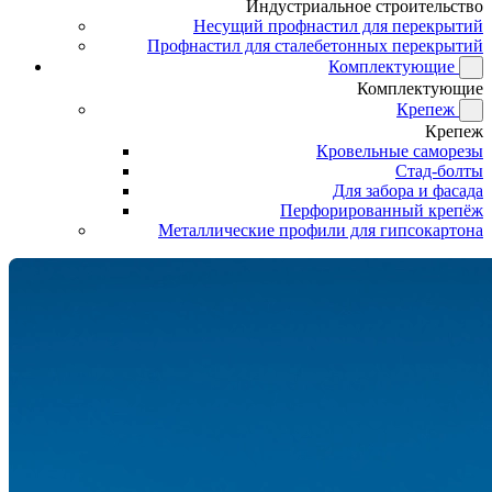
Индустриальное строительство
Несущий профнастил для перекрытий
Профнастил для сталебетонных перекрытий
Комплектующие
Комплектующие
Крепеж
Крепеж
Кровельные саморезы
Стад-болты
Для забора и фасада
Перфорированный крепёж
Металлические профили для гипсокартона