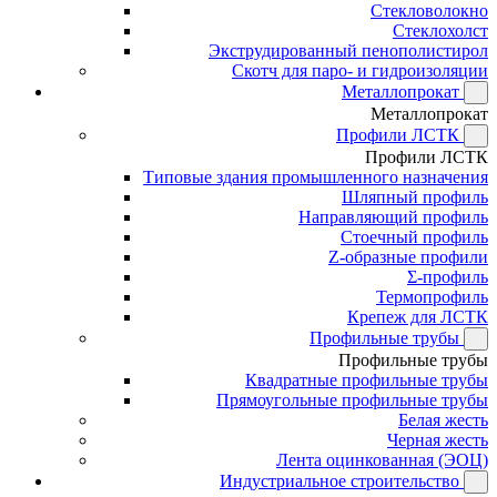
Стекловолокно
Стеклохолст
Экструдированный пенополистирол
Скотч для паро- и гидроизоляции
Металлопрокат
Металлопрокат
Профили ЛСТК
Профили ЛСТК
Типовые здания промышленного назначения
Шляпный профиль
Направляющий профиль
Стоечный профиль
Z-образные профили
Σ-профиль
Термопрофиль
Крепеж для ЛСТК
Профильные трубы
Профильные трубы
Квадратные профильные трубы
Прямоугольные профильные трубы
Белая жесть
Черная жесть
Лента оцинкованная (ЭОЦ)
Индустриальное строительство