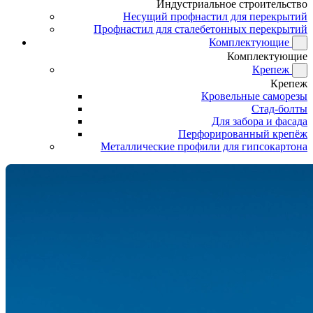
Индустриальное строительство
Несущий профнастил для перекрытий
Профнастил для сталебетонных перекрытий
Комплектующие
Комплектующие
Крепеж
Крепеж
Кровельные саморезы
Стад-болты
Для забора и фасада
Перфорированный крепёж
Металлические профили для гипсокартона