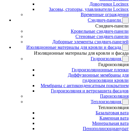
Доводчики Locinox
Засовы, стопоры, улавливатели Locinox
Временные ограждения
Сэндвич-панели
Сэндвич-панели
Кровельные сэндвич-панели
Стеновые сэндвич-панели
Доборные элементы сэндвич-панелей
Изоляционные материалы для кровли и фасада
Изоляционные материалы для кровли и фасада
Гидроизоляция
Гидроизоляция
Гидроизоляционные пленки
Диффузионные мембраны для
гидроизоляции кровли
Мембраны с антиконденсатным покрытием
Гидроизоляция и ветрозащита фасадов
Пароизоляция
Теплоизоляция
Теплоизоляция
Базальтовая вата
Каменная вата
Минеральная вата
Пенополиизоцианурат