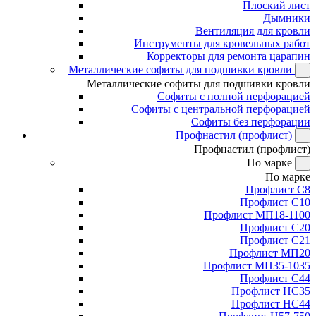
Плоский лист
Дымники
Вентиляция для кровли
Инструменты для кровельных работ
Корректоры для ремонта царапин
Металлические софиты для подшивки кровли
Металлические софиты для подшивки кровли
Софиты с полной перфорацией
Софиты с центральной перфорацией
Софиты без перфорации
Профнастил (профлист)
Профнастил (профлист)
По марке
По марке
Профлист С8
Профлист С10
Профлист МП18-1100
Профлист С20
Профлист С21
Профлист МП20
Профлист МП35-1035
Профлист С44
Профлист НС35
Профлист НС44