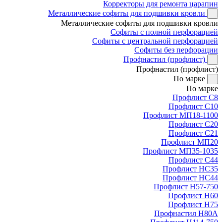
Корректоры для ремонта царапин
Металлические софиты для подшивки кровли
Металлические софиты для подшивки кровли
Софиты с полной перфорацией
Софиты с центральной перфорацией
Софиты без перфорации
Профнастил (профлист)
Профнастил (профлист)
По марке
По марке
Профлист С8
Профлист С10
Профлист МП18-1100
Профлист С20
Профлист С21
Профлист МП20
Профлист МП35-1035
Профлист С44
Профлист НС35
Профлист НС44
Профлист Н57-750
Профлист Н60
Профлист Н75
Профнастил Н80А