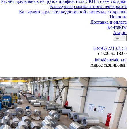
Расчет предельных нагрузок профнастила СКН и схем укладки
Калькулятор монолитного перекрытия
Калькулятор расчёта водосточной системы для крыши
Новости
Доставка и оплата
Контакты
Акции
8 (495) 221-64-55
с 9:00 до 18:00
info@poetalon.ru
Адрес скопирован