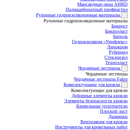
Мансардные окна AHRD
Поликарбонатный профнастил
Рулонные гидроизоляционные материалы
Рулонные гидроизоляционные материалы
Бикрост
Бикроэласт
Биполь
Гидроизоляция «Унифлекс»
Линокром
Рубероид
Стеклоизол
Техноэласт
Чердачные лестницы
Чердачные лестницы
Чердачные лестницы Fakro
Комплектующие для кровли
Комплектующие для кровли
Доборные элементы кровли
Элементы безопасности кровли
Кровельные уплотнители
Плоский лист
Дымники
Вентиляция для кровли
Инструменты для кровельных работ