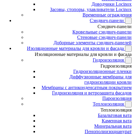
Доводчики Locinox
Засовы, стопоры, улавливатели Locinox
Временные ограждения
Сэндвич-панели
Сэндвич-панели
Кровельные сэндвич-панели
Стеновые сэндвич-панели
Доборные элементы сэндвич-панелей
Изоляционные материалы для кровли и фасада
Изоляционные материалы для кровли и фасада
Гидроизоляция
Гидроизоляция
Гидроизоляционные пленки
Диффузионные мембраны для
гидроизоляции кровли
Мембраны с антиконденсатным покрытием
Гидроизоляция и ветрозащита фасадов
Пароизоляция
Теплоизоляция
Теплоизоляция
Базальтовая вата
Каменная вата
Минеральная вата
Пенополиизоцианурат