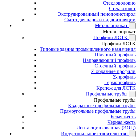
Стекловолокно
Стеклохолст
Экструдированный пенополистирол
Скотч для паро- и гидроизоляции
Металлопрокат
Металлопрокат
Профили ЛСТК
Профили ЛСТК
Типовые здания промышленного назначения
Шляпный профиль
Направляющий профиль
Стоечный профиль
Z-образные профили
Σ-профиль
Термопрофиль
Крепеж для ЛСТК
Профильные трубы
Профильные трубы
Квадратные профильные трубы
Прямоугольные профильные трубы
Белая жесть
Черная жесть
Лента оцинкованная (ЭОЦ)
Индустриальное строительство