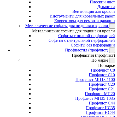
Плоский лист
Дымники
Вентиляция для кровли
Инструменты для кровельных работ
Корректоры для ремонта царапин
Металлические софиты для подшивки кровли
Металлические софиты для подшивки кровли
Софиты с полной перфорацией
Софиты с центральной перфорацией
Софиты без перфорации
Профнастил (профлист)
Профнастил (профлист)
По марке
По марке
Профлист С8
Профлист С10
Профлист МП18-1100
Профлист С20
Профлист С21
Профлист МП20
Профлист МП35-1035
Профлист С44
Профлист НС35
Профлист НС44