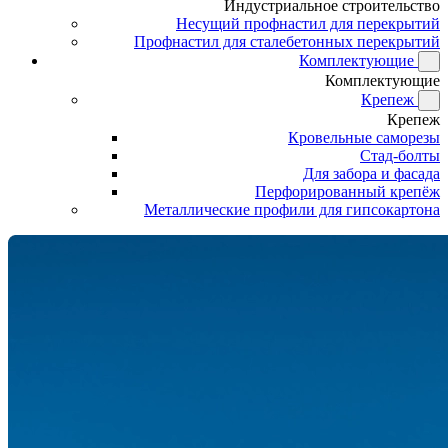
Индустриальное строительство
Несущий профнастил для перекрытий
Профнастил для сталебетонных перекрытий
Комплектующие
Комплектующие
Крепеж
Крепеж
Кровельные саморезы
Стад-болты
Для забора и фасада
Перфорированный крепёж
Металлические профили для гипсокартона