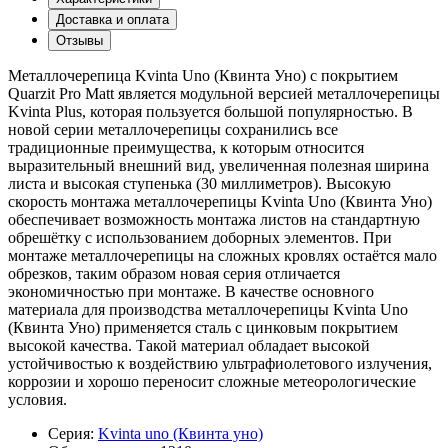
Доставка и оплата
Отзывы
Металлочерепица Kvinta Uno (Квинта Уно) с покрытием
Quarzit Pro Matt является модульной версией металлочерепицы
Kvinta Plus, которая пользуется большой популярностью. В
новой серии металлочерепицы сохранились все
традиционные преимущества, к которым относится
выразительный внешний вид, увеличенная полезная ширина
листа и высокая ступенька (30 миллиметров). Высокую
скорость монтажа металлочерепицы Kvinta Uno (Квинта Уно)
обеспечивает возможность монтажа листов на стандартную
обрешётку с использованием доборных элементов. При
монтаже металлочерепицы на сложных кровлях остаётся мало
обрезков, таким образом новая серия отличается
экономичностью при монтаже. В качестве основного
материала для производства металлочерепицы Kvinta Uno
(Квинта Уно) применяется сталь с цинковым покрытием
высокой качества. Такой материал обладает высокой
устойчивостью к воздействию ультрафиолетового излучения,
коррозии и хорошо переносит сложные метеорологические
условия.
Серия:
Kvinta uno (Квинта уно)