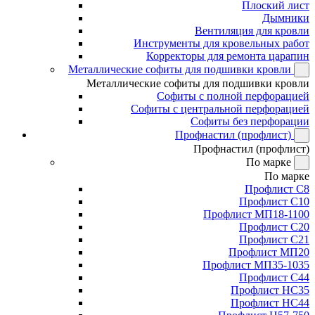
Плоский лист
Дымники
Вентиляция для кровли
Инструменты для кровельных работ
Корректоры для ремонта царапин
Металлические софиты для подшивки кровли
Металлические софиты для подшивки кровли
Софиты с полной перфорацией
Софиты с центральной перфорацией
Софиты без перфорации
Профнастил (профлист)
Профнастил (профлист)
По марке
По марке
Профлист С8
Профлист С10
Профлист МП18-1100
Профлист С20
Профлист С21
Профлист МП20
Профлист МП35-1035
Профлист С44
Профлист НС35
Профлист НС44