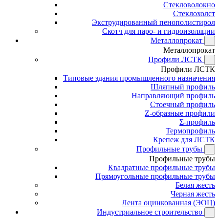
Стекловолокно
Стеклохолст
Экструдированный пенополистирол
Скотч для паро- и гидроизоляции
Металлопрокат
Металлопрокат
Профили ЛСТК
Профили ЛСТК
Типовые здания промышленного назначения
Шляпный профиль
Направляющий профиль
Стоечный профиль
Z-образные профили
Σ-профиль
Термопрофиль
Крепеж для ЛСТК
Профильные трубы
Профильные трубы
Квадратные профильные трубы
Прямоугольные профильные трубы
Белая жесть
Черная жесть
Лента оцинкованная (ЭОЦ)
Индустриальное строительство