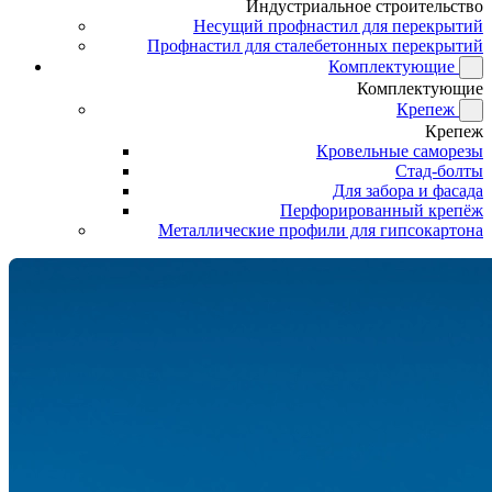
Индустриальное строительство
Несущий профнастил для перекрытий
Профнастил для сталебетонных перекрытий
Комплектующие
Комплектующие
Крепеж
Крепеж
Кровельные саморезы
Стад-болты
Для забора и фасада
Перфорированный крепёж
Металлические профили для гипсокартона