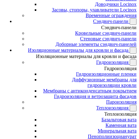
Доводчики Locinox
Засовы, стопоры, улавливатели Locinox
Временные ограждения
Сэндвич-панели
Сэндвич-панели
Кровельные сэндвич-панели
Стеновые сэндвич-панели
Доборные элементы сэндвич-панелей
Изоляционные материалы для кровли и фасада
Изоляционные материалы для кровли и фасада
Гидроизоляция
Гидроизоляция
Гидроизоляционные пленки
Диффузионные мембраны для
гидроизоляции кровли
Мембраны с антиконденсатным покрытием
Гидроизоляция и ветрозащита фасадов
Пароизоляция
Теплоизоляция
Теплоизоляция
Базальтовая вата
Каменная вата
Минеральная вата
Пенополиизоцианурат