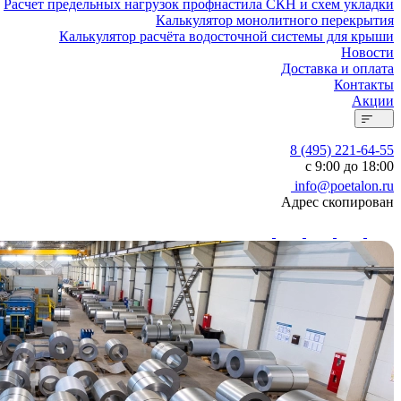
Расчет предельных нагрузок профнастила СКН и схем укладки
Калькулятор монолитного перекрытия
Калькулятор расчёта водосточной системы для крыши
Новости
Доставка и оплата
Контакты
Акции
8 (495) 221-64-55
с 9:00 до 18:00
info@poetalon.ru
Адрес скопирован