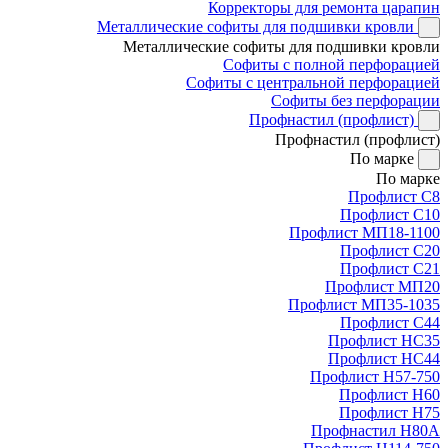
Корректоры для ремонта царапин
Металлические софиты для подшивки кровли
Металлические софиты для подшивки кровли
Софиты с полной перфорацией
Софиты с центральной перфорацией
Софиты без перфорации
Профнастил (профлист)
Профнастил (профлист)
По марке
По марке
Профлист С8
Профлист С10
Профлист МП18-1100
Профлист С20
Профлист С21
Профлист МП20
Профлист МП35-1035
Профлист С44
Профлист НС35
Профлист НС44
Профлист Н57-750
Профлист Н60
Профлист Н75
Профнастил Н80А