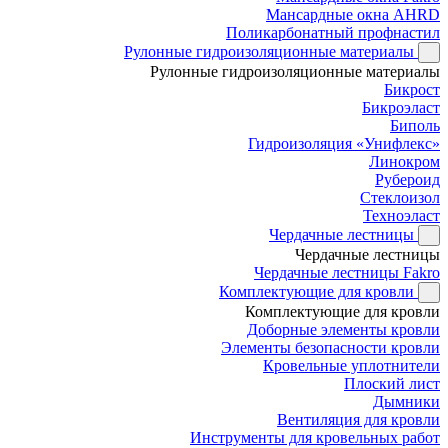
Мансардные окна AHRD
Поликарбонатный профнастил
Рулонные гидроизоляционные материалы
Рулонные гидроизоляционные материалы
Бикрост
Бикроэласт
Биполь
Гидроизоляция «Унифлекс»
Линокром
Рубероид
Стеклоизол
Техноэласт
Чердачные лестницы
Чердачные лестницы
Чердачные лестницы Fakro
Комплектующие для кровли
Комплектующие для кровли
Доборные элементы кровли
Элементы безопасности кровли
Кровельные уплотнители
Плоский лист
Дымники
Вентиляция для кровли
Инструменты для кровельных работ