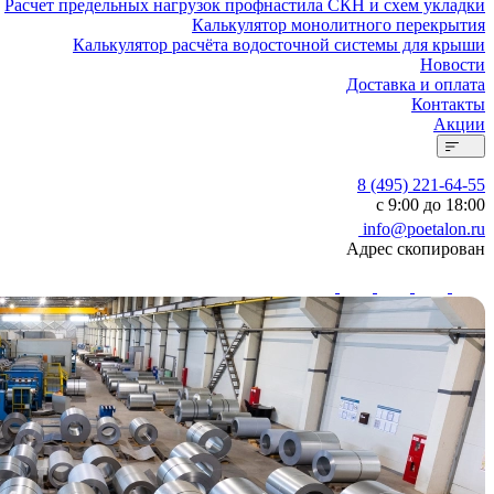
Расчет предельных нагрузок профнастила СКН и схем укладки
Калькулятор монолитного перекрытия
Калькулятор расчёта водосточной системы для крыши
Новости
Доставка и оплата
Контакты
Акции
8 (495) 221-64-55
с 9:00 до 18:00
info@poetalon.ru
Адрес скопирован