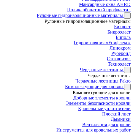
Мансардные окна AHRD
Поликарбонатный профнастил
Рулонные гидроизоляционные материалы
Рулонные гидроизоляционные материалы
Бикрост
Бикроэласт
Биполь
Гидроизоляция «Унифлекс»
Линокром
Рубероид
Стеклоизол
Техноэласт
Чердачные лестницы
Чердачные лестницы
Чердачные лестницы Fakro
Комплектующие для кровли
Комплектующие для кровли
Доборные элементы кровли
Элементы безопасности кровли
Кровельные уплотнители
Плоский лист
Дымники
Вентиляция для кровли
Инструменты для кровельных работ