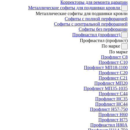
Корректоры для ремонта царапин
Металлические софиты для подшивки кровли
Металлические софиты для подшивки кровли
Софиты с полной перфорацией
Софиты с центральной перфорацией
Софиты без перфорации
Профнастил (профлист)
Профнастил (профлист)
По марке
По марке
Профлист С8
Профлист С10
Профлист МП18-1100
Профлист С20
Профлист С21
Профлист МП20
Профлист МП35-1035
Профлист С44
Профлист НС35
Профлист НС44
Профлист Н57-750
Профлист Н60
Профлист Н75
Профнастил Н80А