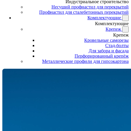
Индустриальное строительство
Несущий профнастил для перекрытий
Профнастил для сталебетонных перекрытий
Комплектующие
Комплектующие
Крепеж
Крепеж
Кровельные саморезы
Стад-болты
Для забора и фасада
Перфорированный крепёж
Металлические профили для гипсокартона