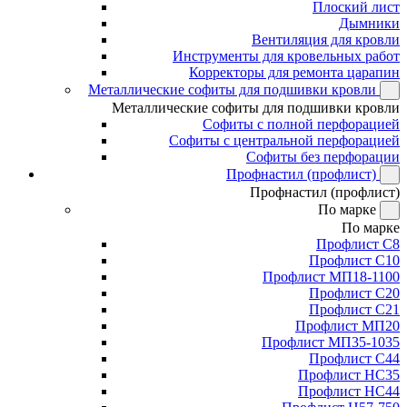
Плоский лист
Дымники
Вентиляция для кровли
Инструменты для кровельных работ
Корректоры для ремонта царапин
Металлические софиты для подшивки кровли
Металлические софиты для подшивки кровли
Софиты с полной перфорацией
Софиты с центральной перфорацией
Софиты без перфорации
Профнастил (профлист)
Профнастил (профлист)
По марке
По марке
Профлист С8
Профлист С10
Профлист МП18-1100
Профлист С20
Профлист С21
Профлист МП20
Профлист МП35-1035
Профлист С44
Профлист НС35
Профлист НС44