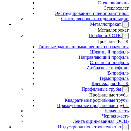
Стекловолокно
Стеклохолст
Экструдированный пенополистирол
Скотч для паро- и гидроизоляции
Металлопрокат
Металлопрокат
Профили ЛСТК
Профили ЛСТК
Типовые здания промышленного назначения
Шляпный профиль
Направляющий профиль
Стоечный профиль
Z-образные профили
Σ-профиль
Термопрофиль
Крепеж для ЛСТК
Профильные трубы
Профильные трубы
Квадратные профильные трубы
Прямоугольные профильные трубы
Белая жесть
Черная жесть
Лента оцинкованная (ЭОЦ)
Индустриальное строительство