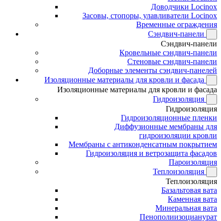
Доводчики Locinox
Засовы, стопоры, улавливатели Locinox
Временные ограждения
Сэндвич-панели
Сэндвич-панели
Кровельные сэндвич-панели
Стеновые сэндвич-панели
Доборные элементы сэндвич-панелей
Изоляционные материалы для кровли и фасада
Изоляционные материалы для кровли и фасада
Гидроизоляция
Гидроизоляция
Гидроизоляционные пленки
Диффузионные мембраны для
гидроизоляции кровли
Мембраны с антиконденсатным покрытием
Гидроизоляция и ветрозащита фасадов
Пароизоляция
Теплоизоляция
Теплоизоляция
Базальтовая вата
Каменная вата
Минеральная вата
Пенополиизоцианурат