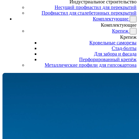
Индустриальное строительство
Несущий профнастил для перекрытий
Профнастил для сталебетонных перекрытий
Комплектующие
Комплектующие
Крепеж
Крепеж
Кровельные саморезы
Стад-болты
Для забора и фасада
Перфорированный крепёж
Металлические профили для гипсокартона