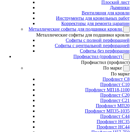
Плоский лист
Дымники
Вентиляция для кровли
Инструменты для кровельных работ
Корректоры для ремонта царапин
Металлические софиты для подшивки кровли
Металлические софиты для подшивки кровли
Софиты с полной перфорацией
Софиты с центральной перфорацией
Софиты без перфорации
Профнастил (профлист)
Профнастил (профлист)
По марке
По марке
Профлист С8
Профлист С10
Профлист МП18-1100
Профлист С20
Профлист С21
Профлист МП20
Профлист МП35-1035
Профлист С44
Профлист НС35
Профлист НС44