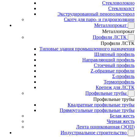
Стекловолокно
Стеклохолст
Экструдированный пенополистирол
Скотч для паро- и гидроизоляции
Металлопрокат
Металлопрокат
Профили ЛСТК
Профили ЛСТК
Типовые здания промышленного назначения
Шляпный профиль
Направляющий профиль
Стоечный профиль
Z-образные профили
Σ-профиль
Термопрофиль
Крепеж для ЛСТК
Профильные трубы
Профильные трубы
Квадратные профильные трубы
Прямоугольные профильные трубы
Белая жесть
Черная жесть
Лента оцинкованная (ЭОЦ)
Индустриальное строительство