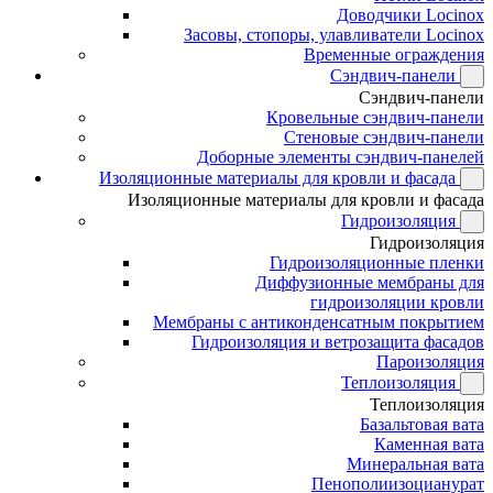
Доводчики Locinox
Засовы, стопоры, улавливатели Locinox
Временные ограждения
Сэндвич-панели
Сэндвич-панели
Кровельные сэндвич-панели
Стеновые сэндвич-панели
Доборные элементы сэндвич-панелей
Изоляционные материалы для кровли и фасада
Изоляционные материалы для кровли и фасада
Гидроизоляция
Гидроизоляция
Гидроизоляционные пленки
Диффузионные мембраны для
гидроизоляции кровли
Мембраны с антиконденсатным покрытием
Гидроизоляция и ветрозащита фасадов
Пароизоляция
Теплоизоляция
Теплоизоляция
Базальтовая вата
Каменная вата
Минеральная вата
Пенополиизоцианурат