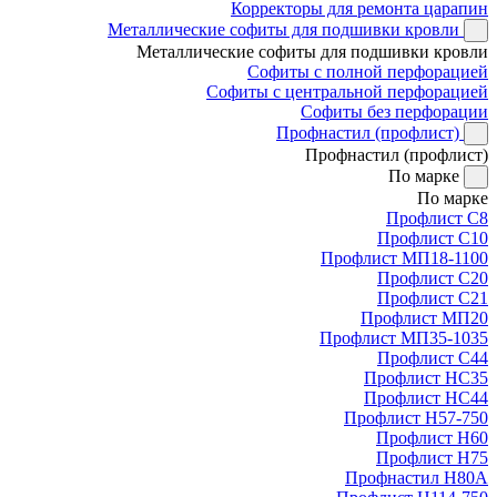
Корректоры для ремонта царапин
Металлические софиты для подшивки кровли
Металлические софиты для подшивки кровли
Софиты с полной перфорацией
Софиты с центральной перфорацией
Софиты без перфорации
Профнастил (профлист)
Профнастил (профлист)
По марке
По марке
Профлист С8
Профлист С10
Профлист МП18-1100
Профлист С20
Профлист С21
Профлист МП20
Профлист МП35-1035
Профлист С44
Профлист НС35
Профлист НС44
Профлист Н57-750
Профлист Н60
Профлист Н75
Профнастил Н80А