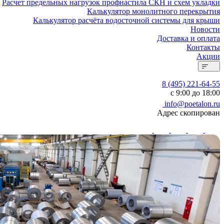
Расчет предельных нагрузок профнастила СКН и схем укладки
Калькулятор монолитного перекрытия
Калькулятор расчёта водосточной системы для крыши
Новости
Доставка и оплата
Контакты
Акции
8 (495) 221-64-55
с 9:00 до 18:00
info@poetalon.ru
Адрес скопирован