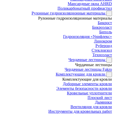
Мансардные окна AHRD
Поликарбонатный профнастил
Рулонные гидроизоляционные материалы
Рулонные гидроизоляционные материалы
Бикрост
Бикроэласт
Биполь
Гидроизоляция «Унифлекс»
Линокром
Рубероид
Стеклоизол
Техноэласт
Чердачные лестницы
Чердачные лестницы
Чердачные лестницы Fakro
Комплектующие для кровли
Комплектующие для кровли
Доборные элементы кровли
Элементы безопасности кровли
Кровельные уплотнители
Плоский лист
Дымники
Вентиляция для кровли
Инструменты для кровельных работ