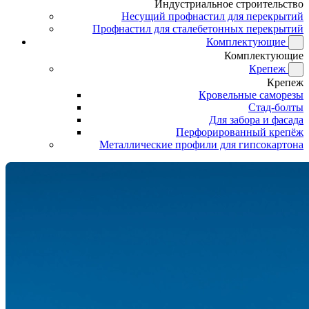
Индустриальное строительство
Несущий профнастил для перекрытий
Профнастил для сталебетонных перекрытий
Комплектующие
Комплектующие
Крепеж
Крепеж
Кровельные саморезы
Стад-болты
Для забора и фасада
Перфорированный крепёж
Металлические профили для гипсокартона