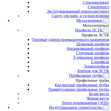
Стекловолокно
Стеклохолст
Экструдированный пенополистирол
Скотч для паро- и гидроизоляции
Металлопрокат
Металлопрокат
Профили ЛСТК
Профили ЛСТК
Типовые здания промышленного назначения
Шляпный профиль
Направляющий профиль
Стоечный профиль
Z-образные профили
Σ-профиль
Термопрофиль
Крепеж для ЛСТК
Профильные трубы
Профильные трубы
Квадратные профильные трубы
Прямоугольные профильные трубы
Белая жесть
Черная жесть
Лента оцинкованная (ЭОЦ)
Индустриальное строительство