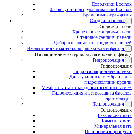
Доводчики Locinox
Засовы, стопоры, улавливатели Locinox
Временные ограждения
Сэндвич-панели
Сэндвич-панели
Кровельные сэндвич-панели
Стеновые сэндвич-панели
Доборные элементы сэндвич-панелей
Изоляционные материалы для кровли и фасада
Изоляционные материалы для кровли и фасада
Гидроизоляция
Гидроизоляция
Гидроизоляционные пленки
Диффузионные мембраны для
гидроизоляции кровли
Мембраны с антиконденсатным покрытием
Гидроизоляция и ветрозащита фасадов
Пароизоляция
Теплоизоляция
Теплоизоляция
Базальтовая вата
Каменная вата
Минеральная вата
Пенополиизоцианурат