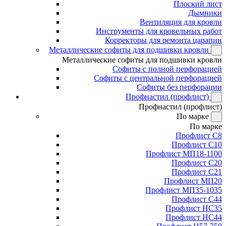
Плоский лист
Дымники
Вентиляция для кровли
Инструменты для кровельных работ
Корректоры для ремонта царапин
Металлические софиты для подшивки кровли
Металлические софиты для подшивки кровли
Софиты с полной перфорацией
Софиты с центральной перфорацией
Софиты без перфорации
Профнастил (профлист)
Профнастил (профлист)
По марке
По марке
Профлист С8
Профлист С10
Профлист МП18-1100
Профлист С20
Профлист С21
Профлист МП20
Профлист МП35-1035
Профлист С44
Профлист НС35
Профлист НС44