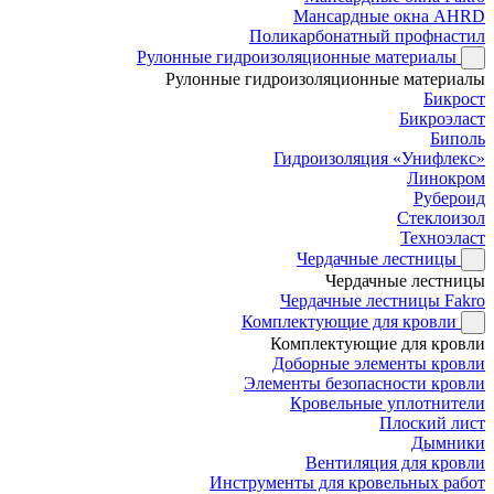
Мансардные окна AHRD
Поликарбонатный профнастил
Рулонные гидроизоляционные материалы
Рулонные гидроизоляционные материалы
Бикрост
Бикроэласт
Биполь
Гидроизоляция «Унифлекс»
Линокром
Рубероид
Стеклоизол
Техноэласт
Чердачные лестницы
Чердачные лестницы
Чердачные лестницы Fakro
Комплектующие для кровли
Комплектующие для кровли
Доборные элементы кровли
Элементы безопасности кровли
Кровельные уплотнители
Плоский лист
Дымники
Вентиляция для кровли
Инструменты для кровельных работ