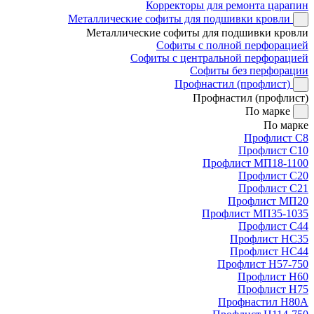
Корректоры для ремонта царапин
Металлические софиты для подшивки кровли
Металлические софиты для подшивки кровли
Софиты с полной перфорацией
Софиты с центральной перфорацией
Софиты без перфорации
Профнастил (профлист)
Профнастил (профлист)
По марке
По марке
Профлист С8
Профлист С10
Профлист МП18-1100
Профлист С20
Профлист С21
Профлист МП20
Профлист МП35-1035
Профлист С44
Профлист НС35
Профлист НС44
Профлист Н57-750
Профлист Н60
Профлист Н75
Профнастил Н80А