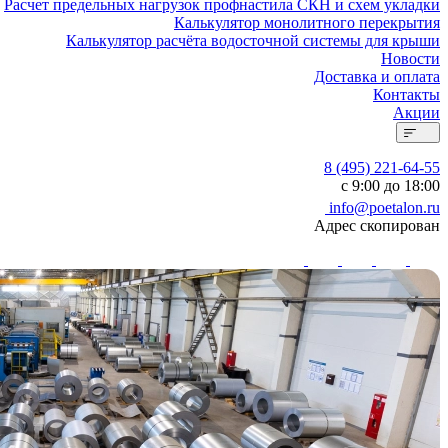
Расчет предельных нагрузок профнастила СКН и схем укладки
Калькулятор монолитного перекрытия
Калькулятор расчёта водосточной системы для крыши
Новости
Доставка и оплата
Контакты
Акции
8 (495) 221-64-55
с 9:00 до 18:00
info@poetalon.ru
Адрес скопирован