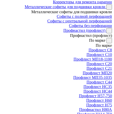
Корректоры для ремонта царапин
Металлические софиты для подшивки кровли
Металлические софиты для подшивки кровли
Софиты с полной перфорацией
Софиты с центральной перфорацией
Софиты без перфорации
Профнастил (профлист)
Профнастил (профлист)
По марке
По марке
Профлист С8
Профлист С10
Профлист МП18-1100
Профлист С20
Профлист С21
Профлист МП20
Профлист МП35-1035
Профлист С44
Профлист НС35
Профлист НС44
Профлист Н57-750
Профлист Н60
Профлист Н75
Профнастил Н80А