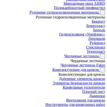
Мансардные окна AHRD
Поликарбонатный профнастил
Рулонные гидроизоляционные материалы
Рулонные гидроизоляционные материалы
Бикрост
Бикроэласт
Биполь
Гидроизоляция «Унифлекс»
Линокром
Рубероид
Стеклоизол
Техноэласт
Чердачные лестницы
Чердачные лестницы
Чердачные лестницы Fakro
Комплектующие для кровли
Комплектующие для кровли
Доборные элементы кровли
Элементы безопасности кровли
Кровельные уплотнители
Плоский лист
Дымники
Вентиляция для кровли
Инструменты для кровельных работ