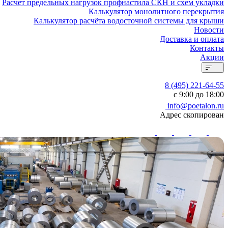
Расчет предельных нагрузок профнастила СКН и схем укладки
Калькулятор монолитного перекрытия
Калькулятор расчёта водосточной системы для крыши
Новости
Доставка и оплата
Контакты
Акции
8 (495) 221-64-55
с 9:00 до 18:00
info@poetalon.ru
Адрес скопирован