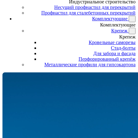
Индустриальное строительство
Несущий профнастил для перекрытий
Профнастил для сталебетонных перекрытий
Комплектующие
Комплектующие
Крепеж
Крепеж
Кровельные саморезы
Стад-болты
Для забора и фасада
Перфорированный крепёж
Металлические профили для гипсокартона