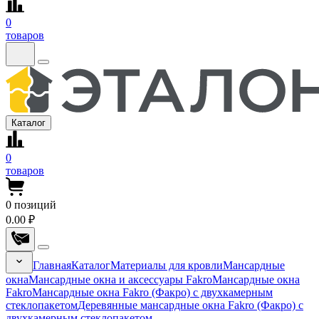
0
товаров
Каталог
0
товаров
0
позиций
0.00 ₽
Главная
Каталог
Материалы для кровли
Мансардные
окна
Мансардные окна и аксессуары Fakro
Мансардные окна
Fakro
Мансардные окна Fakro (Факро) с двухкамерным
стеклопакетом
Деревянные мансардные окна Fakro (Факро) с
двухкамерным стеклопакетом