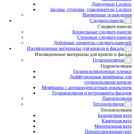
Доводчики Locinox
Засовы, стопоры, улавливатели Locinox
Временные ограждения
Сэндвич-панели
Сэндвич-панели
Кровельные сэндвич-панели
Стеновые сэндвич-панели
Доборные элементы сэндвич-панелей
Изоляционные материалы для кровли и фасада
Изоляционные материалы для кровли и фасада
Гидроизоляция
Гидроизоляция
Гидроизоляционные пленки
Диффузионные мембраны для
гидроизоляции кровли
Мембраны с антиконденсатным покрытием
Гидроизоляция и ветрозащита фасадов
Пароизоляция
Теплоизоляция
Теплоизоляция
Базальтовая вата
Каменная вата
Минеральная вата
Пенополиизоцианурат