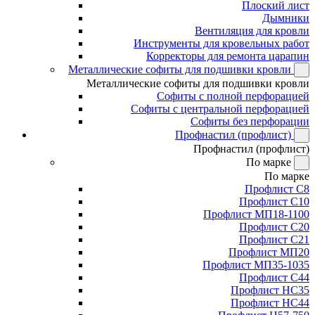
Плоский лист
Дымники
Вентиляция для кровли
Инструменты для кровельных работ
Корректоры для ремонта царапин
Металлические софиты для подшивки кровли
Металлические софиты для подшивки кровли
Софиты с полной перфорацией
Софиты с центральной перфорацией
Софиты без перфорации
Профнастил (профлист)
Профнастил (профлист)
По марке
По марке
Профлист С8
Профлист С10
Профлист МП18-1100
Профлист С20
Профлист С21
Профлист МП20
Профлист МП35-1035
Профлист С44
Профлист НС35
Профлист НС44