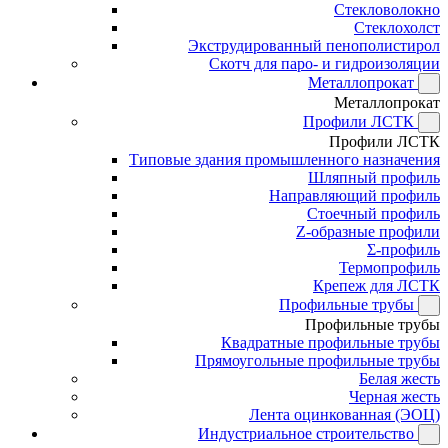
Стекловолокно
Стеклохолст
Экструдированный пенополистирол
Скотч для паро- и гидроизоляции
Металлопрокат
Металлопрокат
Профили ЛСТК
Профили ЛСТК
Типовые здания промышленного назначения
Шляпный профиль
Направляющий профиль
Стоечный профиль
Z-образные профили
Σ-профиль
Термопрофиль
Крепеж для ЛСТК
Профильные трубы
Профильные трубы
Квадратные профильные трубы
Прямоугольные профильные трубы
Белая жесть
Черная жесть
Лента оцинкованная (ЭОЦ)
Индустриальное строительство