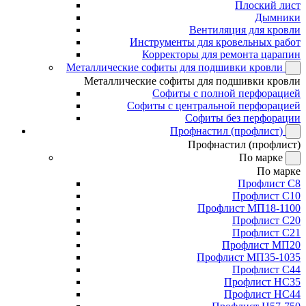
Плоский лист
Дымники
Вентиляция для кровли
Инструменты для кровельных работ
Корректоры для ремонта царапин
Металлические софиты для подшивки кровли
Металлические софиты для подшивки кровли
Софиты с полной перфорацией
Софиты с центральной перфорацией
Софиты без перфорации
Профнастил (профлист)
Профнастил (профлист)
По марке
По марке
Профлист С8
Профлист С10
Профлист МП18-1100
Профлист С20
Профлист С21
Профлист МП20
Профлист МП35-1035
Профлист С44
Профлист НС35
Профлист НС44