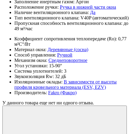
Заполнение инертным газом:
Аргон
Расположение ручки:
Ручка в нижней части окна
Наличие вентиляционного клапана:
Да
Тип вентиляционного клапана:
V40P (автоматический)
Пропускная способность вентиляционного клапана:
до
49 м³/час
Коэффициент сопротивления теплопередаче (Ro):
0,77
м²С°/Вт
Материал окна:
Деревянные (сосна)
Способ управления:
Ручной
Механизм окна:
Среднеповоротное
Угол установки:
15-90°
Система уплотнителей:
3
Звукоизоляция Rw:
32 дБ
Изоляционные оклады:
В зависимости от высоты
профиля кровельного материала (ESV, EZV)
Производитель:
Fakro (Факро)
У данного товара еще нет ни одного отзыва.