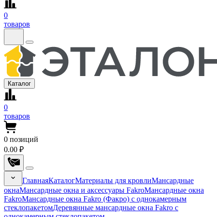
0
товаров
Каталог
0
товаров
0
позиций
0.00 ₽
Главная
Каталог
Материалы для кровли
Мансардные
окна
Мансардные окна и аксессуары Fakro
Мансардные окна
Fakro
Мансардные окна Fakro (Факро) с однокамерным
стеклопакетом
Деревянные мансардные окна Fakro с
однокамерным стеклопакетом