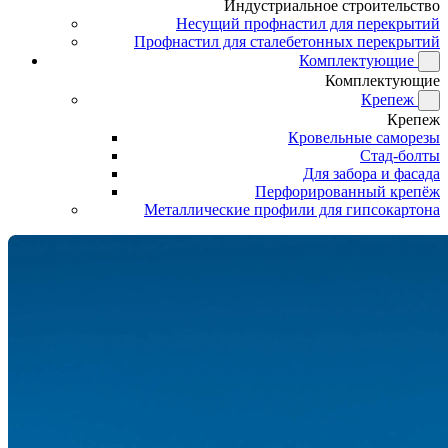
Индустриальное строительство
Несущий профнастил для перекрытий
Профнастил для сталебетонных перекрытий
Комплектующие
Комплектующие
Крепеж
Крепеж
Кровельные саморезы
Стад-болты
Для забора и фасада
Перфорированный крепёж
Металлические профили для гипсокартона