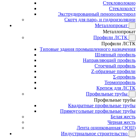
Стекловолокно
Стеклохолст
Экструдированный пенополистирол
Скотч для паро- и гидроизоляции
Металлопрокат
Металлопрокат
Профили ЛСТК
Профили ЛСТК
Типовые здания промышленного назначения
Шляпный профиль
Направляющий профиль
Стоечный профиль
Z-образные профили
Σ-профиль
Термопрофиль
Крепеж для ЛСТК
Профильные трубы
Профильные трубы
Квадратные профильные трубы
Прямоугольные профильные трубы
Белая жесть
Черная жесть
Лента оцинкованная (ЭОЦ)
Индустриальное строительство