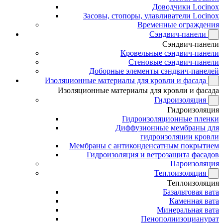
Доводчики Locinox
Засовы, стопоры, улавливатели Locinox
Временные ограждения
Сэндвич-панели
Сэндвич-панели
Кровельные сэндвич-панели
Стеновые сэндвич-панели
Доборные элементы сэндвич-панелей
Изоляционные материалы для кровли и фасада
Изоляционные материалы для кровли и фасада
Гидроизоляция
Гидроизоляция
Гидроизоляционные пленки
Диффузионные мембраны для
гидроизоляции кровли
Мембраны с антиконденсатным покрытием
Гидроизоляция и ветрозащита фасадов
Пароизоляция
Теплоизоляция
Теплоизоляция
Базальтовая вата
Каменная вата
Минеральная вата
Пенополиизоцианурат