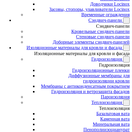
Доводчики Locinox
Засовы, стопоры, улавливатели Locinox
Временные ограждения
Сэндвич-панели
Сэндвич-панели
Кровельные сэндвич-панели
Стеновые сэндвич-панели
Доборные элементы сэндвич-панелей
Изоляционные материалы для кровли и фасада
Изоляционные материалы для кровли и фасада
Гидроизоляция
Гидроизоляция
Гидроизоляционные пленки
Диффузионные мембраны для
гидроизоляции кровли
Мембраны с антиконденсатным покрытием
Гидроизоляция и ветрозащита фасадов
Пароизоляция
Теплоизоляция
Теплоизоляция
Базальтовая вата
Каменная вата
Минеральная вата
Пенополиизоцианурат