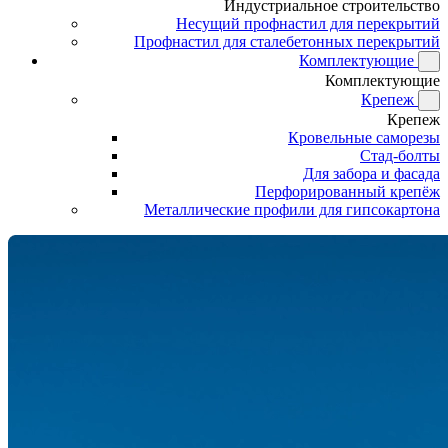
Индустриальное строительство
Несущий профнастил для перекрытий
Профнастил для сталебетонных перекрытий
Комплектующие
Комплектующие
Крепеж
Крепеж
Кровельные саморезы
Стад-болты
Для забора и фасада
Перфорированный крепёж
Металлические профили для гипсокартона