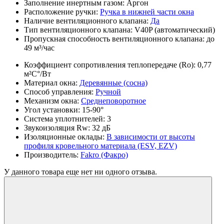
Заполнение инертным газом:
Аргон
Расположение ручки:
Ручка в нижней части окна
Наличие вентиляционного клапана:
Да
Тип вентиляционного клапана:
V40P (автоматический)
Пропускная способность вентиляционного клапана:
до
49 м³/час
Коэффициент сопротивления теплопередаче (Ro):
0,77
м²С°/Вт
Материал окна:
Деревянные (сосна)
Способ управления:
Ручной
Механизм окна:
Среднеповоротное
Угол установки:
15-90°
Система уплотнителей:
3
Звукоизоляция Rw:
32 дБ
Изоляционные оклады:
В зависимости от высоты
профиля кровельного материала (ESV, EZV)
Производитель:
Fakro (Факро)
У данного товара еще нет ни одного отзыва.