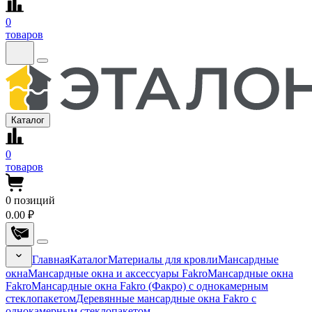
0
товаров
Каталог
0
товаров
0
позиций
0.00 ₽
Главная
Каталог
Материалы для кровли
Мансардные
окна
Мансардные окна и аксессуары Fakro
Мансардные окна
Fakro
Мансардные окна Fakro (Факро) с однокамерным
стеклопакетом
Деревянные мансардные окна Fakro с
однокамерным стеклопакетом