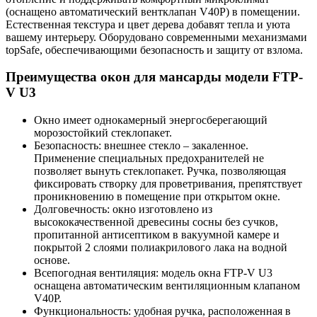
(оснащено автоматический вентклапан V40P) в помещении.
Естественная текстура и цвет дерева добавят тепла и уюта
вашему интерьеру. Оборудовано современными механизмами
topSafe, обеспечивающими безопасность и защиту от взлома.
Преимущества окон для мансарды модели FTP-
V U3
Окно имеет однокамерный энергосберегающий
морозостойкий стеклопакет.
Безопасность: внешнее стекло – закаленное.
Применение специальных предохранителей не
позволяет вынуть стеклопакет. Ручка, позволяющая
фиксировать створку для проветривания, препятствует
проникновению в помещение при открытом окне.
Долговечность: окно изготовлено из
высококачественной древесины сосны без сучков,
пропитанной антисептиком в вакуумной камере и
покрытой 2 слоями полиакрилового лака на водной
основе.
Всепогодная вентиляция: модель окна FTP-V U3
оснащена автоматическим вентиляционным клапаном
V40P.
Функциональность: удобная ручка, расположенная в