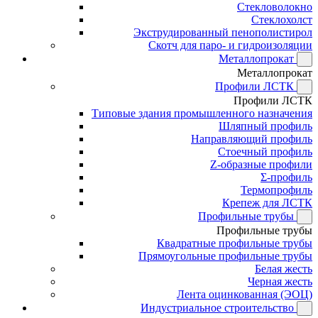
Стекловолокно
Стеклохолст
Экструдированный пенополистирол
Скотч для паро- и гидроизоляции
Металлопрокат
Металлопрокат
Профили ЛСТК
Профили ЛСТК
Типовые здания промышленного назначения
Шляпный профиль
Направляющий профиль
Стоечный профиль
Z-образные профили
Σ-профиль
Термопрофиль
Крепеж для ЛСТК
Профильные трубы
Профильные трубы
Квадратные профильные трубы
Прямоугольные профильные трубы
Белая жесть
Черная жесть
Лента оцинкованная (ЭОЦ)
Индустриальное строительство