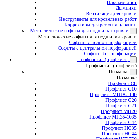
Плоский лист
Дымники
Вентиляция для кровли
Инструменты для кровельных работ
Корректоры для ремонта царапин
Металлические софиты для подшивки кровли
Металлические софиты для подшивки кровли
Софиты с полной перфорацией
Софиты с центральной перфорацией
Софиты без перфорации
Профнастил (профлист)
Профнастил (профлист)
По марке
По марке
Профлист С8
Профлист С10
Профлист МП18-1100
Профлист С20
Профлист С21
Профлист МП20
Профлист МП35-1035
Профлист С44
Профлист НС35
Профлист НС44