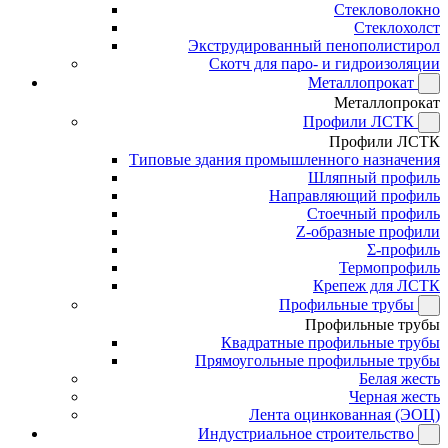
Стекловолокно
Стеклохолст
Экструдированный пенополистирол
Скотч для паро- и гидроизоляции
Металлопрокат
Металлопрокат
Профили ЛСТК
Профили ЛСТК
Типовые здания промышленного назначения
Шляпный профиль
Направляющий профиль
Стоечный профиль
Z-образные профили
Σ-профиль
Термопрофиль
Крепеж для ЛСТК
Профильные трубы
Профильные трубы
Квадратные профильные трубы
Прямоугольные профильные трубы
Белая жесть
Черная жесть
Лента оцинкованная (ЭОЦ)
Индустриальное строительство