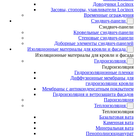
Доводчики Locinox
Засовы, стопоры, улавливатели Locinox
Временные ограждения
Сэндвич-панели
Сэндвич-панели
Кровельные сэндвич-панели
Стеновые сэндвич-панели
Доборные элементы сэндвич-панелей
Изоляционные материалы для кровли и фасада
Изоляционные материалы для кровли и фасада
Гидроизоляция
Гидроизоляция
Гидроизоляционные пленки
Диффузионные мембраны для
гидроизоляции кровли
Мембраны с антиконденсатным покрытием
Гидроизоляция и ветрозащита фасадов
Пароизоляция
Теплоизоляция
Теплоизоляция
Базальтовая вата
Каменная вата
Минеральная вата
Пенополиизоцианурат