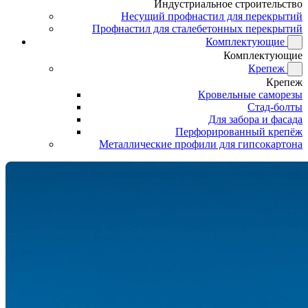
Индустриальное строительство
Несущий профнастил для перекрытий
Профнастил для сталебетонных перекрытий
Комплектующие
Комплектующие
Крепеж
Крепеж
Кровельные саморезы
Стад-болты
Для забора и фасада
Перфорированный крепёж
Металлические профили для гипсокартона