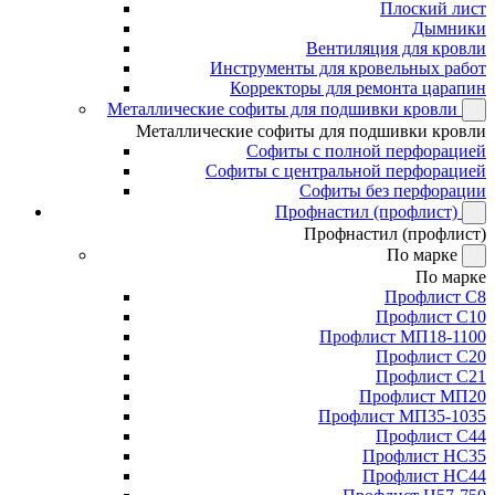
Плоский лист
Дымники
Вентиляция для кровли
Инструменты для кровельных работ
Корректоры для ремонта царапин
Металлические софиты для подшивки кровли
Металлические софиты для подшивки кровли
Софиты с полной перфорацией
Софиты с центральной перфорацией
Софиты без перфорации
Профнастил (профлист)
Профнастил (профлист)
По марке
По марке
Профлист С8
Профлист С10
Профлист МП18-1100
Профлист С20
Профлист С21
Профлист МП20
Профлист МП35-1035
Профлист С44
Профлист НС35
Профлист НС44