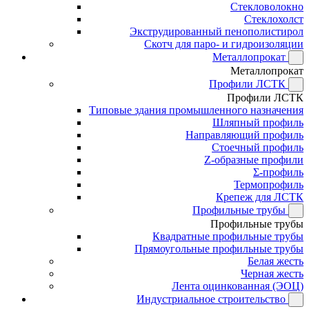
Стекловолокно
Стеклохолст
Экструдированный пенополистирол
Скотч для паро- и гидроизоляции
Металлопрокат
Металлопрокат
Профили ЛСТК
Профили ЛСТК
Типовые здания промышленного назначения
Шляпный профиль
Направляющий профиль
Стоечный профиль
Z-образные профили
Σ-профиль
Термопрофиль
Крепеж для ЛСТК
Профильные трубы
Профильные трубы
Квадратные профильные трубы
Прямоугольные профильные трубы
Белая жесть
Черная жесть
Лента оцинкованная (ЭОЦ)
Индустриальное строительство