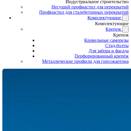
Индустриальное строительство
Несущий профнастил для перекрытий
Профнастил для сталебетонных перекрытий
Комплектующие
Комплектующие
Крепеж
Крепеж
Кровельные саморезы
Стад-болты
Для забора и фасада
Перфорированный крепёж
Металлические профили для гипсокартона