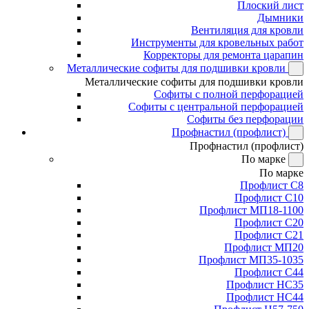
Плоский лист
Дымники
Вентиляция для кровли
Инструменты для кровельных работ
Корректоры для ремонта царапин
Металлические софиты для подшивки кровли
Металлические софиты для подшивки кровли
Софиты с полной перфорацией
Софиты с центральной перфорацией
Софиты без перфорации
Профнастил (профлист)
Профнастил (профлист)
По марке
По марке
Профлист С8
Профлист С10
Профлист МП18-1100
Профлист С20
Профлист С21
Профлист МП20
Профлист МП35-1035
Профлист С44
Профлист НС35
Профлист НС44