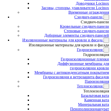
Доводчики Locinox
Засовы, стопоры, улавливатели Locinox
Временные ограждения
Сэндвич-панели
Сэндвич-панели
Кровельные сэндвич-панели
Стеновые сэндвич-панели
Доборные элементы сэндвич-панелей
Изоляционные материалы для кровли и фасада
Изоляционные материалы для кровли и фасада
Гидроизоляция
Гидроизоляция
Гидроизоляционные пленки
Диффузионные мембраны для
гидроизоляции кровли
Мембраны с антиконденсатным покрытием
Гидроизоляция и ветрозащита фасадов
Пароизоляция
Теплоизоляция
Теплоизоляция
Базальтовая вата
Каменная вата
Минеральная вата
Пенополиизоцианурат