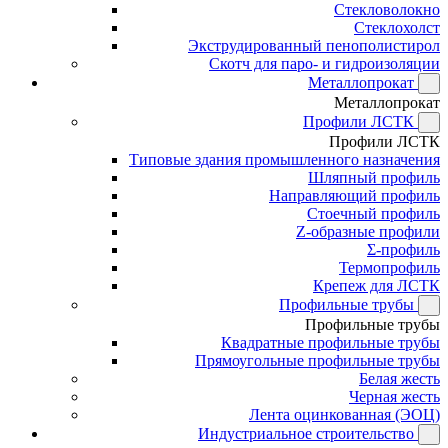
Стекловолокно
Стеклохолст
Экструдированный пенополистирол
Скотч для паро- и гидроизоляции
Металлопрокат
Металлопрокат
Профили ЛСТК
Профили ЛСТК
Типовые здания промышленного назначения
Шляпный профиль
Направляющий профиль
Стоечный профиль
Z-образные профили
Σ-профиль
Термопрофиль
Крепеж для ЛСТК
Профильные трубы
Профильные трубы
Квадратные профильные трубы
Прямоугольные профильные трубы
Белая жесть
Черная жесть
Лента оцинкованная (ЭОЦ)
Индустриальное строительство