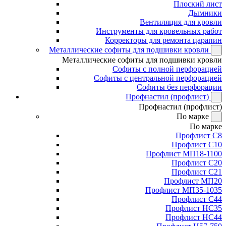
Плоский лист
Дымники
Вентиляция для кровли
Инструменты для кровельных работ
Корректоры для ремонта царапин
Металлические софиты для подшивки кровли
Металлические софиты для подшивки кровли
Софиты с полной перфорацией
Софиты с центральной перфорацией
Софиты без перфорации
Профнастил (профлист)
Профнастил (профлист)
По марке
По марке
Профлист С8
Профлист С10
Профлист МП18-1100
Профлист С20
Профлист С21
Профлист МП20
Профлист МП35-1035
Профлист С44
Профлист НС35
Профлист НС44