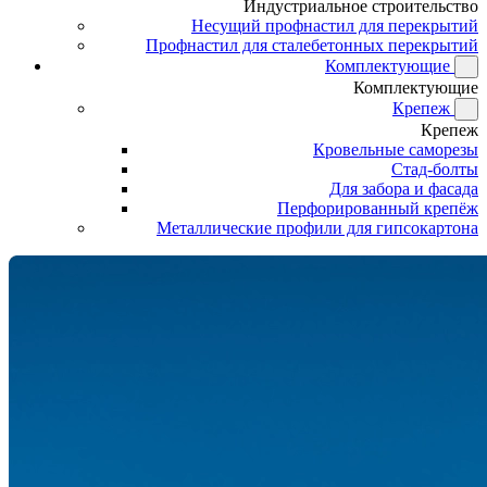
Индустриальное строительство
Несущий профнастил для перекрытий
Профнастил для сталебетонных перекрытий
Комплектующие
Комплектующие
Крепеж
Крепеж
Кровельные саморезы
Стад-болты
Для забора и фасада
Перфорированный крепёж
Металлические профили для гипсокартона