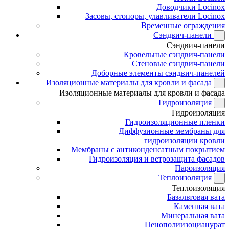
Доводчики Locinox
Засовы, стопоры, улавливатели Locinox
Временные ограждения
Сэндвич-панели
Сэндвич-панели
Кровельные сэндвич-панели
Стеновые сэндвич-панели
Доборные элементы сэндвич-панелей
Изоляционные материалы для кровли и фасада
Изоляционные материалы для кровли и фасада
Гидроизоляция
Гидроизоляция
Гидроизоляционные пленки
Диффузионные мембраны для
гидроизоляции кровли
Мембраны с антиконденсатным покрытием
Гидроизоляция и ветрозащита фасадов
Пароизоляция
Теплоизоляция
Теплоизоляция
Базальтовая вата
Каменная вата
Минеральная вата
Пенополиизоцианурат