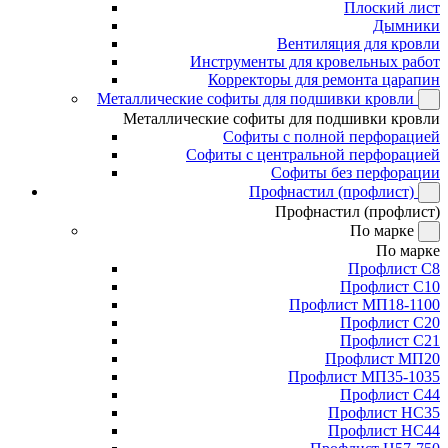
Плоский лист
Дымники
Вентиляция для кровли
Инструменты для кровельных работ
Корректоры для ремонта царапин
Металлические софиты для подшивки кровли
Металлические софиты для подшивки кровли
Софиты с полной перфорацией
Софиты с центральной перфорацией
Софиты без перфорации
Профнастил (профлист)
Профнастил (профлист)
По марке
По марке
Профлист С8
Профлист С10
Профлист МП18-1100
Профлист С20
Профлист С21
Профлист МП20
Профлист МП35-1035
Профлист С44
Профлист НС35
Профлист НС44