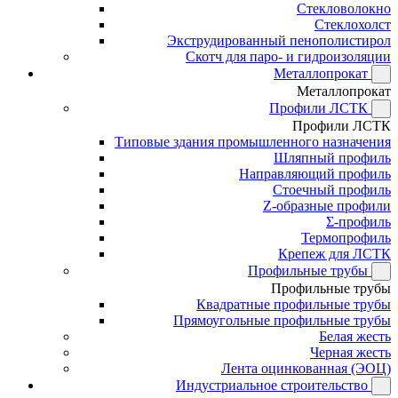
Стекловолокно
Стеклохолст
Экструдированный пенополистирол
Скотч для паро- и гидроизоляции
Металлопрокат
Металлопрокат
Профили ЛСТК
Профили ЛСТК
Типовые здания промышленного назначения
Шляпный профиль
Направляющий профиль
Стоечный профиль
Z-образные профили
Σ-профиль
Термопрофиль
Крепеж для ЛСТК
Профильные трубы
Профильные трубы
Квадратные профильные трубы
Прямоугольные профильные трубы
Белая жесть
Черная жесть
Лента оцинкованная (ЭОЦ)
Индустриальное строительство