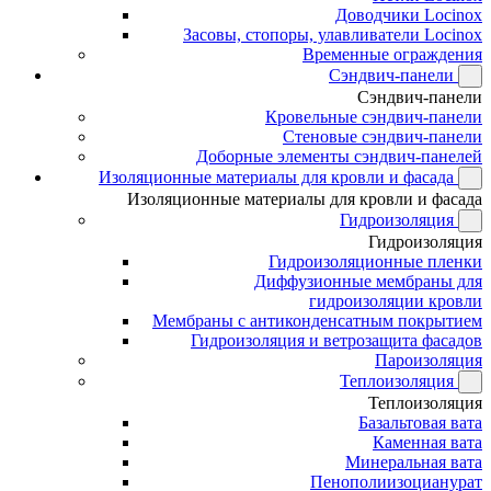
Доводчики Locinox
Засовы, стопоры, улавливатели Locinox
Временные ограждения
Сэндвич-панели
Сэндвич-панели
Кровельные сэндвич-панели
Стеновые сэндвич-панели
Доборные элементы сэндвич-панелей
Изоляционные материалы для кровли и фасада
Изоляционные материалы для кровли и фасада
Гидроизоляция
Гидроизоляция
Гидроизоляционные пленки
Диффузионные мембраны для
гидроизоляции кровли
Мембраны с антиконденсатным покрытием
Гидроизоляция и ветрозащита фасадов
Пароизоляция
Теплоизоляция
Теплоизоляция
Базальтовая вата
Каменная вата
Минеральная вата
Пенополиизоцианурат