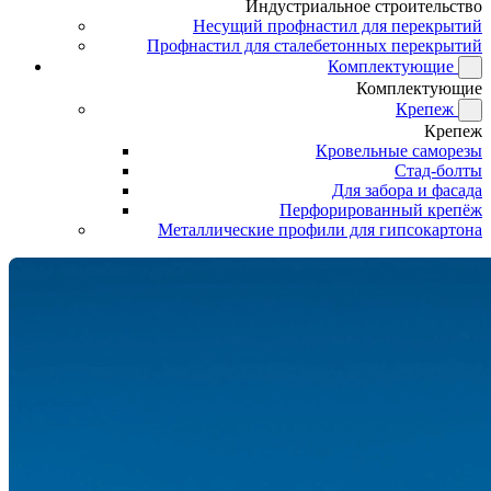
Индустриальное строительство
Несущий профнастил для перекрытий
Профнастил для сталебетонных перекрытий
Комплектующие
Комплектующие
Крепеж
Крепеж
Кровельные саморезы
Стад-болты
Для забора и фасада
Перфорированный крепёж
Металлические профили для гипсокартона