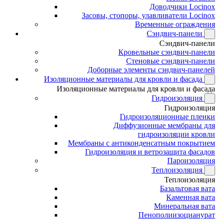
Доводчики Locinox
Засовы, стопоры, улавливатели Locinox
Временные ограждения
Сэндвич-панели
Сэндвич-панели
Кровельные сэндвич-панели
Стеновые сэндвич-панели
Доборные элементы сэндвич-панелей
Изоляционные материалы для кровли и фасада
Изоляционные материалы для кровли и фасада
Гидроизоляция
Гидроизоляция
Гидроизоляционные пленки
Диффузионные мембраны для
гидроизоляции кровли
Мембраны с антиконденсатным покрытием
Гидроизоляция и ветрозащита фасадов
Пароизоляция
Теплоизоляция
Теплоизоляция
Базальтовая вата
Каменная вата
Минеральная вата
Пенополиизоцианурат