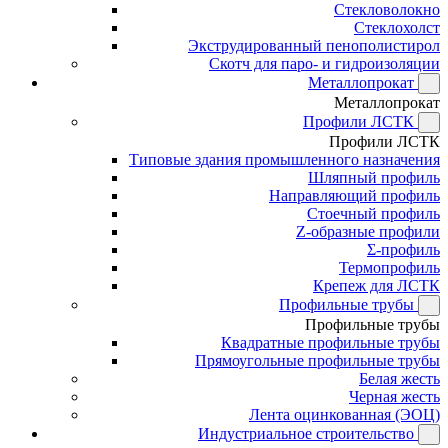
Стекловолокно
Стеклохолст
Экструдированный пенополистирол
Скотч для паро- и гидроизоляции
Металлопрокат
Металлопрокат
Профили ЛСТК
Профили ЛСТК
Типовые здания промышленного назначения
Шляпный профиль
Направляющий профиль
Стоечный профиль
Z-образные профили
Σ-профиль
Термопрофиль
Крепеж для ЛСТК
Профильные трубы
Профильные трубы
Квадратные профильные трубы
Прямоугольные профильные трубы
Белая жесть
Черная жесть
Лента оцинкованная (ЭОЦ)
Индустриальное строительство