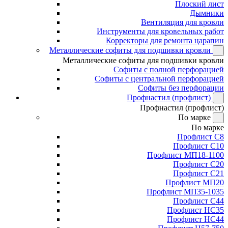
Плоский лист
Дымники
Вентиляция для кровли
Инструменты для кровельных работ
Корректоры для ремонта царапин
Металлические софиты для подшивки кровли
Металлические софиты для подшивки кровли
Софиты с полной перфорацией
Софиты с центральной перфорацией
Софиты без перфорации
Профнастил (профлист)
Профнастил (профлист)
По марке
По марке
Профлист С8
Профлист С10
Профлист МП18-1100
Профлист С20
Профлист С21
Профлист МП20
Профлист МП35-1035
Профлист С44
Профлист НС35
Профлист НС44