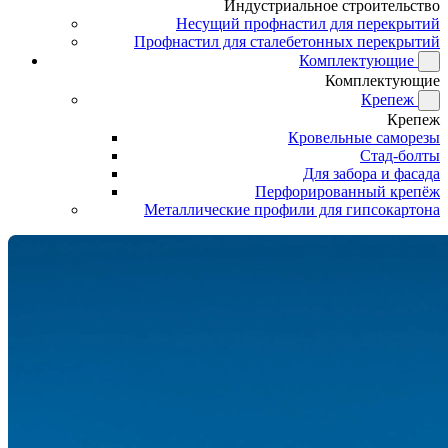
Индустриальное строительство
Несущий профнастил для перекрытий
Профнастил для сталебетонных перекрытий
Комплектующие
Комплектующие
Крепеж
Крепеж
Кровельные саморезы
Стад-болты
Для забора и фасада
Перфорированный крепёж
Металлические профили для гипсокартона