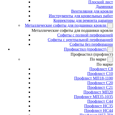
Плоский лист
Дымники
Вентиляция для кровли
Инструменты для кровельных работ
Корректоры для ремонта царапин
Металлические софиты для подшивки кровли
Металлические софиты для подшивки кровли
Софиты с полной перфорацией
Софиты с центральной перфорацией
Софиты без перфорации
Профнастил (профлист)
Профнастил (профлист)
По марке
По марке
Профлист С8
Профлист С10
Профлист МП18-1100
Профлист С20
Профлист С21
Профлист МП20
Профлист МП35-1035
Профлист С44
Профлист НС35
Профлист НС44