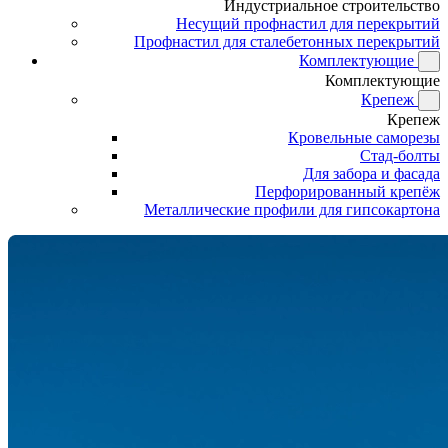
Индустриальное строительство
Несущий профнастил для перекрытий
Профнастил для сталебетонных перекрытий
Комплектующие
Комплектующие
Крепеж
Крепеж
Кровельные саморезы
Стад-болты
Для забора и фасада
Перфорированный крепёж
Металлические профили для гипсокартона