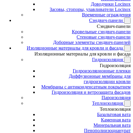
Доводчики Locinox
Засовы, стопоры, улавливатели Locinox
Временные ограждения
Сэндвич-панели
Сэндвич-панели
Кровельные сэндвич-панели
Стеновые сэндвич-панели
Доборные элементы сэндвич-панелей
Изоляционные материалы для кровли и фасада
Изоляционные материалы для кровли и фасада
Гидроизоляция
Гидроизоляция
Гидроизоляционные пленки
Диффузионные мембраны для
гидроизоляции кровли
Мембраны с антиконденсатным покрытием
Гидроизоляция и ветрозащита фасадов
Пароизоляция
Теплоизоляция
Теплоизоляция
Базальтовая вата
Каменная вата
Минеральная вата
Пенополиизоцианурат