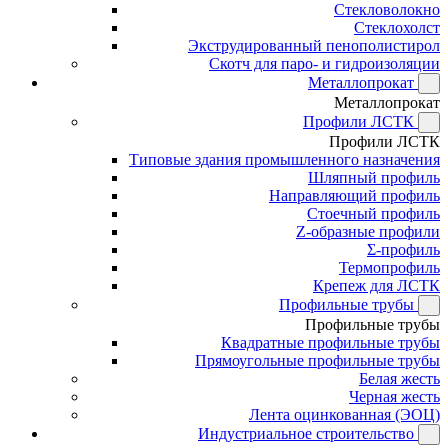
Стекловолокно
Стеклохолст
Экструдированный пенополистирол
Скотч для паро- и гидроизоляции
Металлопрокат
Металлопрокат
Профили ЛСТК
Профили ЛСТК
Типовые здания промышленного назначения
Шляпный профиль
Направляющий профиль
Стоечный профиль
Z-образные профили
Σ-профиль
Термопрофиль
Крепеж для ЛСТК
Профильные трубы
Профильные трубы
Квадратные профильные трубы
Прямоугольные профильные трубы
Белая жесть
Черная жесть
Лента оцинкованная (ЭОЦ)
Индустриальное строительство