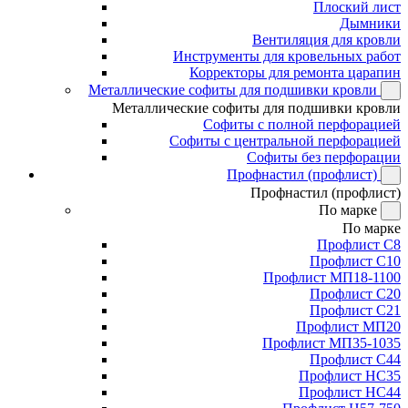
Плоский лист
Дымники
Вентиляция для кровли
Инструменты для кровельных работ
Корректоры для ремонта царапин
Металлические софиты для подшивки кровли
Металлические софиты для подшивки кровли
Софиты с полной перфорацией
Софиты с центральной перфорацией
Софиты без перфорации
Профнастил (профлист)
Профнастил (профлист)
По марке
По марке
Профлист С8
Профлист С10
Профлист МП18-1100
Профлист С20
Профлист С21
Профлист МП20
Профлист МП35-1035
Профлист С44
Профлист НС35
Профлист НС44