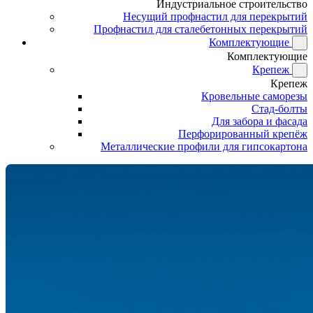
Индустриальное строительство
Несущий профнастил для перекрытий
Профнастил для сталебетонных перекрытий
Комплектующие
Комплектующие
Крепеж
Крепеж
Кровельные саморезы
Стад-болты
Для забора и фасада
Перфорированный крепёж
Металлические профили для гипсокартона