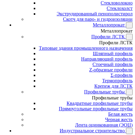
Стекловолокно
Стеклохолст
Экструдированный пенополистирол
Скотч для паро- и гидроизоляции
Металлопрокат
Металлопрокат
Профили ЛСТК
Профили ЛСТК
Типовые здания промышленного назначения
Шляпный профиль
Направляющий профиль
Стоечный профиль
Z-образные профили
Σ-профиль
Термопрофиль
Крепеж для ЛСТК
Профильные трубы
Профильные трубы
Квадратные профильные трубы
Прямоугольные профильные трубы
Белая жесть
Черная жесть
Лента оцинкованная (ЭОЦ)
Индустриальное строительство