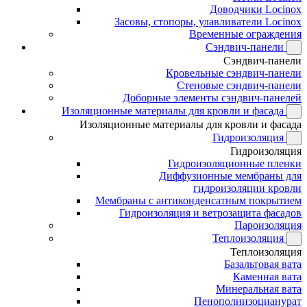
Доводчики Locinox
Засовы, стопоры, улавливатели Locinox
Временные ограждения
Сэндвич-панели
Сэндвич-панели
Кровельные сэндвич-панели
Стеновые сэндвич-панели
Доборные элементы сэндвич-панелей
Изоляционные материалы для кровли и фасада
Изоляционные материалы для кровли и фасада
Гидроизоляция
Гидроизоляция
Гидроизоляционные пленки
Диффузионные мембраны для
гидроизоляции кровли
Мембраны с антиконденсатным покрытием
Гидроизоляция и ветрозащита фасадов
Пароизоляция
Теплоизоляция
Теплоизоляция
Базальтовая вата
Каменная вата
Минеральная вата
Пенополиизоцианурат