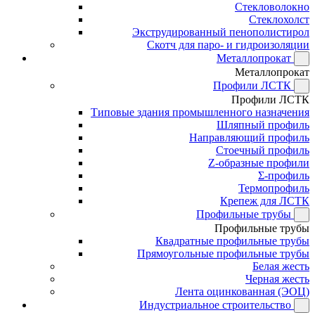
Стекловолокно
Стеклохолст
Экструдированный пенополистирол
Скотч для паро- и гидроизоляции
Металлопрокат
Металлопрокат
Профили ЛСТК
Профили ЛСТК
Типовые здания промышленного назначения
Шляпный профиль
Направляющий профиль
Стоечный профиль
Z-образные профили
Σ-профиль
Термопрофиль
Крепеж для ЛСТК
Профильные трубы
Профильные трубы
Квадратные профильные трубы
Прямоугольные профильные трубы
Белая жесть
Черная жесть
Лента оцинкованная (ЭОЦ)
Индустриальное строительство