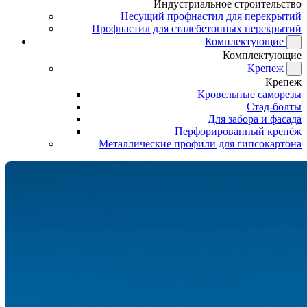
Индустриальное строительство
Несущий профнастил для перекрытий
Профнастил для сталебетонных перекрытий
Комплектующие
Комплектующие
Крепеж
Крепеж
Кровельные саморезы
Стад-болты
Для забора и фасада
Перфорированный крепёж
Металлические профили для гипсокартона