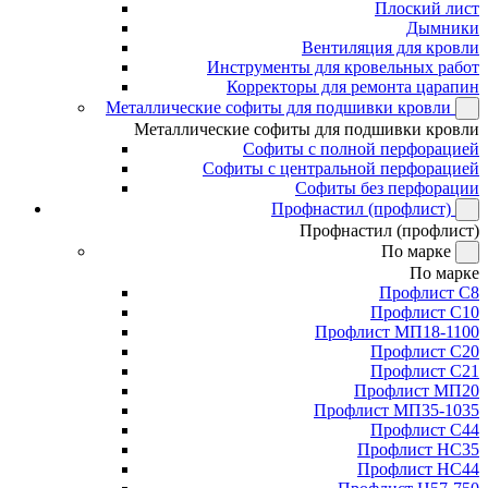
Плоский лист
Дымники
Вентиляция для кровли
Инструменты для кровельных работ
Корректоры для ремонта царапин
Металлические софиты для подшивки кровли
Металлические софиты для подшивки кровли
Софиты с полной перфорацией
Софиты с центральной перфорацией
Софиты без перфорации
Профнастил (профлист)
Профнастил (профлист)
По марке
По марке
Профлист С8
Профлист С10
Профлист МП18-1100
Профлист С20
Профлист С21
Профлист МП20
Профлист МП35-1035
Профлист С44
Профлист НС35
Профлист НС44