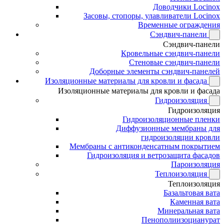
Доводчики Locinox
Засовы, стопоры, улавливатели Locinox
Временные ограждения
Сэндвич-панели
Сэндвич-панели
Кровельные сэндвич-панели
Стеновые сэндвич-панели
Доборные элементы сэндвич-панелей
Изоляционные материалы для кровли и фасада
Изоляционные материалы для кровли и фасада
Гидроизоляция
Гидроизоляция
Гидроизоляционные пленки
Диффузионные мембраны для
гидроизоляции кровли
Мембраны с антиконденсатным покрытием
Гидроизоляция и ветрозащита фасадов
Пароизоляция
Теплоизоляция
Теплоизоляция
Базальтовая вата
Каменная вата
Минеральная вата
Пенополиизоцианурат