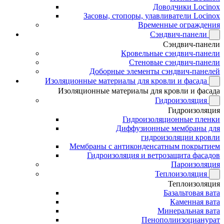
Доводчики Locinox
Засовы, стопоры, улавливатели Locinox
Временные ограждения
Сэндвич-панели
Сэндвич-панели
Кровельные сэндвич-панели
Стеновые сэндвич-панели
Доборные элементы сэндвич-панелей
Изоляционные материалы для кровли и фасада
Изоляционные материалы для кровли и фасада
Гидроизоляция
Гидроизоляция
Гидроизоляционные пленки
Диффузионные мембраны для
гидроизоляции кровли
Мембраны с антиконденсатным покрытием
Гидроизоляция и ветрозащита фасадов
Пароизоляция
Теплоизоляция
Теплоизоляция
Базальтовая вата
Каменная вата
Минеральная вата
Пенополиизоцианурат