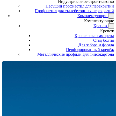
Индустриальное строительство
Несущий профнастил для перекрытий
Профнастил для сталебетонных перекрытий
Комплектующие
Комплектующие
Крепеж
Крепеж
Кровельные саморезы
Стад-болты
Для забора и фасада
Перфорированный крепёж
Металлические профили для гипсокартона