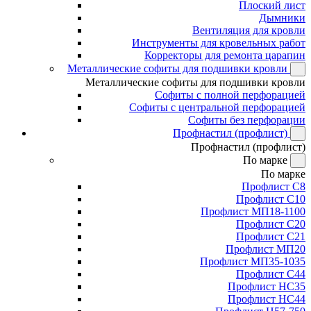
Плоский лист
Дымники
Вентиляция для кровли
Инструменты для кровельных работ
Корректоры для ремонта царапин
Металлические софиты для подшивки кровли
Металлические софиты для подшивки кровли
Софиты с полной перфорацией
Софиты с центральной перфорацией
Софиты без перфорации
Профнастил (профлист)
Профнастил (профлист)
По марке
По марке
Профлист С8
Профлист С10
Профлист МП18-1100
Профлист С20
Профлист С21
Профлист МП20
Профлист МП35-1035
Профлист С44
Профлист НС35
Профлист НС44