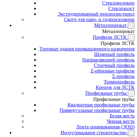
Стекловолокно
Стеклохолст
Экструдированный пенополистирол
Скотч для паро- и гидроизоляции
Металлопрокат
Металлопрокат
Профили ЛСТК
Профили ЛСТК
Типовые здания промышленного назначения
Шляпный профиль
Направляющий профиль
Стоечный профиль
Z-образные профили
Σ-профиль
Термопрофиль
Крепеж для ЛСТК
Профильные трубы
Профильные трубы
Квадратные профильные трубы
Прямоугольные профильные трубы
Белая жесть
Черная жесть
Лента оцинкованная (ЭОЦ)
Индустриальное строительство