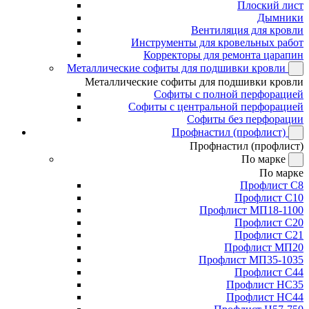
Плоский лист
Дымники
Вентиляция для кровли
Инструменты для кровельных работ
Корректоры для ремонта царапин
Металлические софиты для подшивки кровли
Металлические софиты для подшивки кровли
Софиты с полной перфорацией
Софиты с центральной перфорацией
Софиты без перфорации
Профнастил (профлист)
Профнастил (профлист)
По марке
По марке
Профлист С8
Профлист С10
Профлист МП18-1100
Профлист С20
Профлист С21
Профлист МП20
Профлист МП35-1035
Профлист С44
Профлист НС35
Профлист НС44