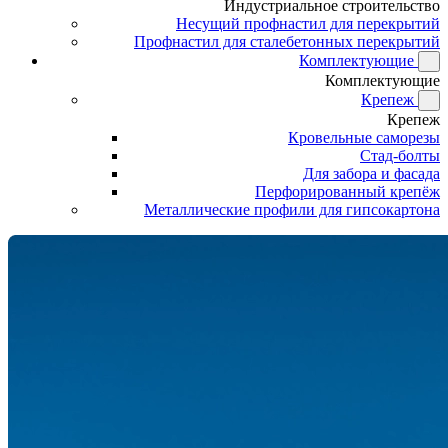
Индустриальное строительство
Несущий профнастил для перекрытий
Профнастил для сталебетонных перекрытий
Комплектующие
Комплектующие
Крепеж
Крепеж
Кровельные саморезы
Стад-болты
Для забора и фасада
Перфорированный крепёж
Металлические профили для гипсокартона