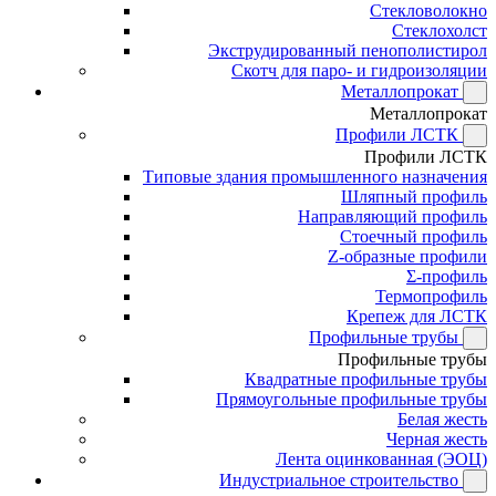
Стекловолокно
Стеклохолст
Экструдированный пенополистирол
Скотч для паро- и гидроизоляции
Металлопрокат
Металлопрокат
Профили ЛСТК
Профили ЛСТК
Типовые здания промышленного назначения
Шляпный профиль
Направляющий профиль
Стоечный профиль
Z-образные профили
Σ-профиль
Термопрофиль
Крепеж для ЛСТК
Профильные трубы
Профильные трубы
Квадратные профильные трубы
Прямоугольные профильные трубы
Белая жесть
Черная жесть
Лента оцинкованная (ЭОЦ)
Индустриальное строительство