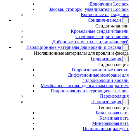
Доводчики Locinox
Засовы, стопоры, улавливатели Locinox
Временные ограждения
Сэндвич-панели
Сэндвич-панели
Кровельные сэндвич-панели
Стеновые сэндвич-панели
Доборные элементы сэндвич-панелей
Изоляционные материалы для кровли и фасада
Изоляционные материалы для кровли и фасада
Гидроизоляция
Гидроизоляция
Гидроизоляционные пленки
Диффузионные мембраны для
гидроизоляции кровли
Мембраны с антиконденсатным покрытием
Гидроизоляция и ветрозащита фасадов
Пароизоляция
Теплоизоляция
Теплоизоляция
Базальтовая вата
Каменная вата
Минеральная вата
Пенополиизоцианурат