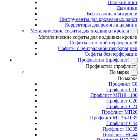
Плоский лист
Дымники
Вентиляция для кровли
Инструменты для кровельных работ
Корректоры для ремонта царапин
Металлические софиты для подшивки кровли
Металлические софиты для подшивки кровли
Софиты с полной перфорацией
Софиты с центральной перфорацией
Софиты без перфорации
Профнастил (профлист)
Профнастил (профлист)
По марке
По марке
Профлист С8
Профлист С10
Профлист МП18-1100
Профлист С20
Профлист С21
Профлист МП20
Профлист МП35-1035
Профлист С44
Профлист НС35
Профлист НС44