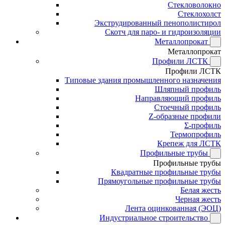
Стекловолокно
Стеклохолст
Экструдированный пенополистирол
Скотч для паро- и гидроизоляции
Металлопрокат
Металлопрокат
Профили ЛСТК
Профили ЛСТК
Типовые здания промышленного назначения
Шляпный профиль
Направляющий профиль
Стоечный профиль
Z-образные профили
Σ-профиль
Термопрофиль
Крепеж для ЛСТК
Профильные трубы
Профильные трубы
Квадратные профильные трубы
Прямоугольные профильные трубы
Белая жесть
Черная жесть
Лента оцинкованная (ЭОЦ)
Индустриальное строительство