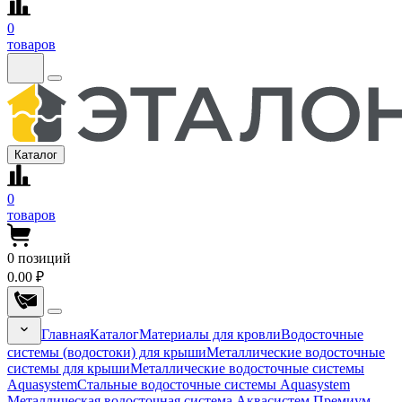
0
товаров
Каталог
0
товаров
0
позиций
0.00 ₽
Главная
Каталог
Материалы для кровли
Водосточные
системы (водостоки) для крыши
Металлические водосточные
системы для крыши
Металлические водосточные системы
Aquasystem
Стальные водосточные системы Aquasystem
Металлическая водосточная система Аквасистем Премиум