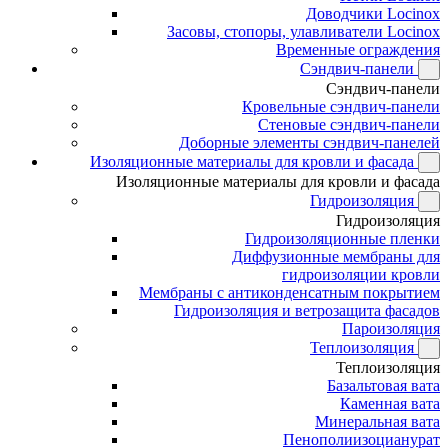
Доводчики Locinox
Засовы, стопоры, улавливатели Locinox
Временные ограждения
Сэндвич-панели
Сэндвич-панели
Кровельные сэндвич-панели
Стеновые сэндвич-панели
Доборные элементы сэндвич-панелей
Изоляционные материалы для кровли и фасада
Изоляционные материалы для кровли и фасада
Гидроизоляция
Гидроизоляция
Гидроизоляционные пленки
Диффузионные мембраны для
гидроизоляции кровли
Мембраны с антиконденсатным покрытием
Гидроизоляция и ветрозащита фасадов
Пароизоляция
Теплоизоляция
Теплоизоляция
Базальтовая вата
Каменная вата
Минеральная вата
Пенополиизоцианурат