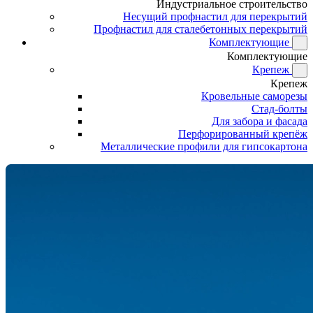
Индустриальное строительство
Несущий профнастил для перекрытий
Профнастил для сталебетонных перекрытий
Комплектующие
Комплектующие
Крепеж
Крепеж
Кровельные саморезы
Стад-болты
Для забора и фасада
Перфорированный крепёж
Металлические профили для гипсокартона