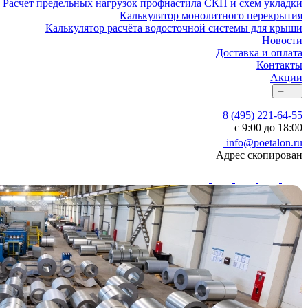
Расчет предельных нагрузок профнастила СКН и схем укладки
Калькулятор монолитного перекрытия
Калькулятор расчёта водосточной системы для крыши
Новости
Доставка и оплата
Контакты
Акции
8 (495) 221-64-55
с 9:00 до 18:00
info@poetalon.ru
Адрес скопирован