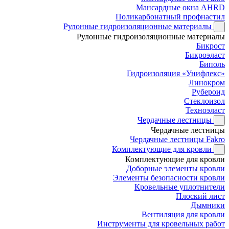
Мансардные окна AHRD
Поликарбонатный профнастил
Рулонные гидроизоляционные материалы
Рулонные гидроизоляционные материалы
Бикрост
Бикроэласт
Биполь
Гидроизоляция «Унифлекс»
Линокром
Рубероид
Стеклоизол
Техноэласт
Чердачные лестницы
Чердачные лестницы
Чердачные лестницы Fakro
Комплектующие для кровли
Комплектующие для кровли
Доборные элементы кровли
Элементы безопасности кровли
Кровельные уплотнители
Плоский лист
Дымники
Вентиляция для кровли
Инструменты для кровельных работ