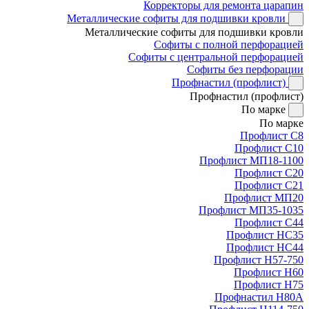
Корректоры для ремонта царапин
Металлические софиты для подшивки кровли
Металлические софиты для подшивки кровли
Софиты с полной перфорацией
Софиты с центральной перфорацией
Софиты без перфорации
Профнастил (профлист)
Профнастил (профлист)
По марке
По марке
Профлист С8
Профлист С10
Профлист МП18-1100
Профлист С20
Профлист С21
Профлист МП20
Профлист МП35-1035
Профлист С44
Профлист НС35
Профлист НС44
Профлист Н57-750
Профлист Н60
Профлист Н75
Профнастил Н80А