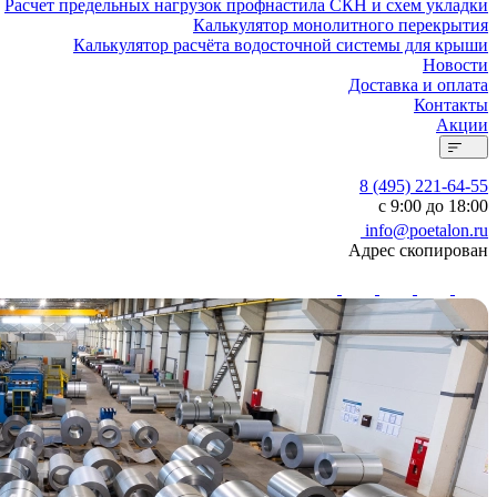
Расчет предельных нагрузок профнастила СКН и схем укладки
Калькулятор монолитного перекрытия
Калькулятор расчёта водосточной системы для крыши
Новости
Доставка и оплата
Контакты
Акции
8 (495) 221-64-55
с 9:00 до 18:00
info@poetalon.ru
Адрес скопирован