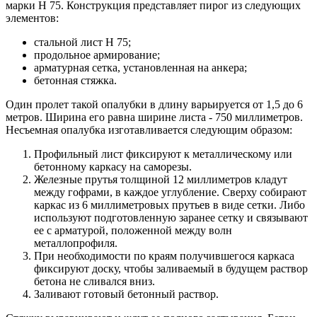
марки Н 75. Конструкция представляет пирог из следующих
элементов:
стальной лист Н 75;
продольное армирование;
арматурная сетка, установленная на анкера;
бетонная стяжка.
Один пролет такой опалубки в длину варьируется от 1,5 до 6
метров. Ширина его равна ширине листа - 750 миллиметров.
Несъемная опалубка изготавливается следующим образом:
Профильный лист фиксируют к металлическому или
бетонному каркасу на саморезы.
Железные прутья толщиной 12 миллиметров кладут
между гофрами, в каждое углубление. Сверху собирают
каркас из 6 миллиметровых прутьев в виде сетки. Либо
используют подготовленную заранее сетку и связывают
ее с арматурой, положенной между волн
металлопрофиля.
При необходимости по краям получившегося каркаса
фиксируют доску, чтобы заливаемый в будущем раствор
бетона не сливался вниз.
Заливают готовый бетонный раствор.