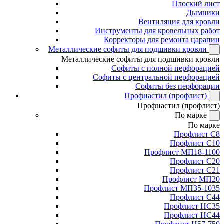
Плоский лист
Дымники
Вентиляция для кровли
Инструменты для кровельных работ
Корректоры для ремонта царапин
Металлические софиты для подшивки кровли
Металлические софиты для подшивки кровли
Софиты с полной перфорацией
Софиты с центральной перфорацией
Софиты без перфорации
Профнастил (профлист)
Профнастил (профлист)
По марке
По марке
Профлист С8
Профлист С10
Профлист МП18-1100
Профлист С20
Профлист С21
Профлист МП20
Профлист МП35-1035
Профлист С44
Профлист НС35
Профлист НС44