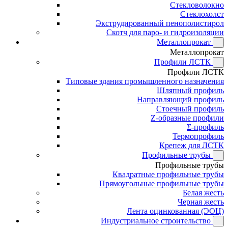
Стекловолокно
Стеклохолст
Экструдированный пенополистирол
Скотч для паро- и гидроизоляции
Металлопрокат
Металлопрокат
Профили ЛСТК
Профили ЛСТК
Типовые здания промышленного назначения
Шляпный профиль
Направляющий профиль
Стоечный профиль
Z-образные профили
Σ-профиль
Термопрофиль
Крепеж для ЛСТК
Профильные трубы
Профильные трубы
Квадратные профильные трубы
Прямоугольные профильные трубы
Белая жесть
Черная жесть
Лента оцинкованная (ЭОЦ)
Индустриальное строительство