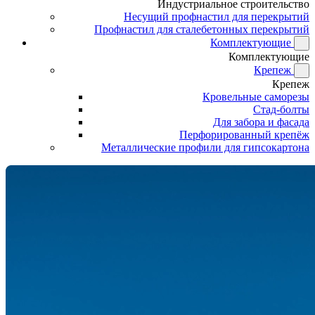
Индустриальное строительство
Несущий профнастил для перекрытий
Профнастил для сталебетонных перекрытий
Комплектующие
Комплектующие
Крепеж
Крепеж
Кровельные саморезы
Стад-болты
Для забора и фасада
Перфорированный крепёж
Металлические профили для гипсокартона