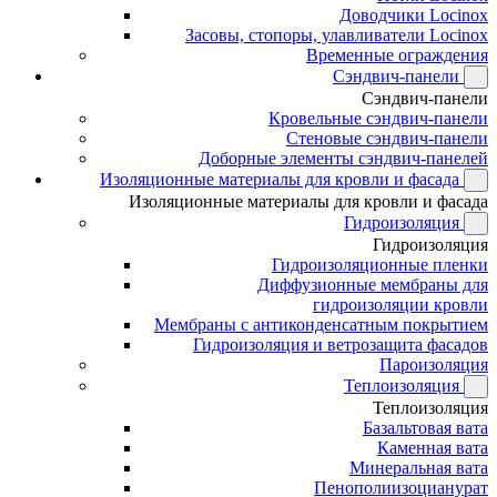
Доводчики Locinox
Засовы, стопоры, улавливатели Locinox
Временные ограждения
Сэндвич-панели
Сэндвич-панели
Кровельные сэндвич-панели
Стеновые сэндвич-панели
Доборные элементы сэндвич-панелей
Изоляционные материалы для кровли и фасада
Изоляционные материалы для кровли и фасада
Гидроизоляция
Гидроизоляция
Гидроизоляционные пленки
Диффузионные мембраны для
гидроизоляции кровли
Мембраны с антиконденсатным покрытием
Гидроизоляция и ветрозащита фасадов
Пароизоляция
Теплоизоляция
Теплоизоляция
Базальтовая вата
Каменная вата
Минеральная вата
Пенополиизоцианурат