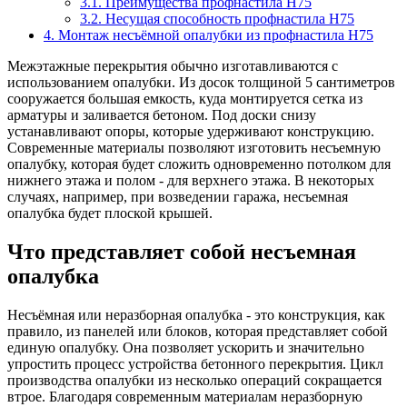
3.1. Преимущества профнастила Н75
3.2. Несущая способность профнастила Н75
4. Монтаж несъёмной опалубки из профнастила Н75
Межэтажные перекрытия обычно изготавливаются с
использованием опалубки. Из досок толщиной 5 сантиметров
сооружается большая емкость, куда монтируется сетка из
арматуры и заливается бетоном. Под доски снизу
устанавливают опоры, которые удерживают конструкцию.
Современные материалы позволяют изготовить несъемную
опалубку, которая будет сложить одновременно потолком для
нижнего этажа и полом - для верхнего этажа. В некоторых
случаях, например, при возведении гаража, несъемная
опалубка будет плоской крышей.
Что представляет собой несъемная
опалубка
Несъёмная или неразборная опалубка - это конструкция, как
правило, из панелей или блоков, которая представляет собой
единую опалубку. Она позволяет ускорить и значительно
упростить процесс устройства бетонного перекрытия. Цикл
производства опалубки из несколько операций сокращается
втрое. Благодаря современным материалам неразборную