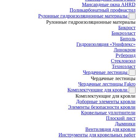
Мансардные окна AHRD
Поликарбонатный профнастил
Рулонные гидроизоляционные материалы
Рулонные гидроизоляционные материалы
Бикрост
Бикроэласт
Биполь
Гидроизоляция «Унифлекс»
Линокром
Рубероид
Стеклоизол
Техноэласт
Чердачные лестницы
Чердачные лестницы
Чердачные лестницы Fakro
Комплектующие для кровли
Комплектующие для кровли
Доборные элементы кровли
Элементы безопасности кровли
Кровельные уплотнители
Плоский лист
Дымники
Вентиляция для кровли
Инструменты для кровельных работ