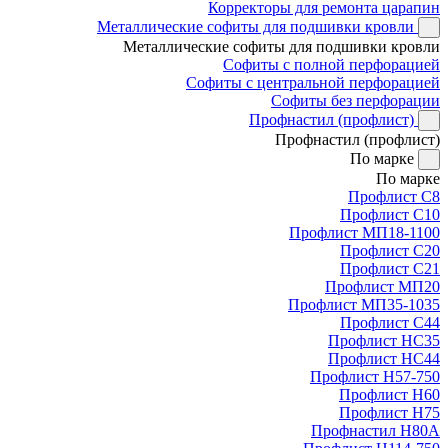
Корректоры для ремонта царапин
Металлические софиты для подшивки кровли
Металлические софиты для подшивки кровли
Софиты с полной перфорацией
Софиты с центральной перфорацией
Софиты без перфорации
Профнастил (профлист)
Профнастил (профлист)
По марке
По марке
Профлист С8
Профлист С10
Профлист МП18-1100
Профлист С20
Профлист С21
Профлист МП20
Профлист МП35-1035
Профлист С44
Профлист НС35
Профлист НС44
Профлист Н57-750
Профлист Н60
Профлист Н75
Профнастил Н80А