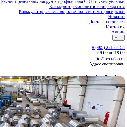
Расчет предельных нагрузок профнастила СКН и схем укладки
Калькулятор монолитного перекрытия
Калькулятор расчёта водосточной системы для крыши
Новости
Доставка и оплата
Контакты
Акции
8 (495) 221-64-55
с 9:00 до 18:00
info@poetalon.ru
Адрес скопирован