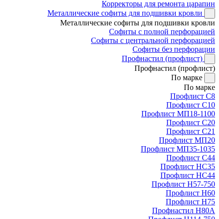
Корректоры для ремонта царапин
Металлические софиты для подшивки кровли
Металлические софиты для подшивки кровли
Софиты с полной перфорацией
Софиты с центральной перфорацией
Софиты без перфорации
Профнастил (профлист)
Профнастил (профлист)
По марке
По марке
Профлист С8
Профлист С10
Профлист МП18-1100
Профлист С20
Профлист С21
Профлист МП20
Профлист МП35-1035
Профлист С44
Профлист НС35
Профлист НС44
Профлист Н57-750
Профлист Н60
Профлист Н75
Профнастил Н80А