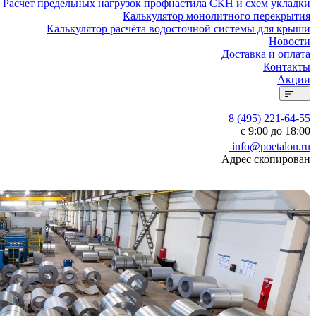
Расчет предельных нагрузок профнастила СКН и схем укладки
Калькулятор монолитного перекрытия
Калькулятор расчёта водосточной системы для крыши
Новости
Доставка и оплата
Контакты
Акции
8 (495) 221-64-55
с 9:00 до 18:00
info@poetalon.ru
Адрес скопирован