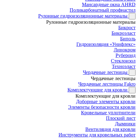
Мансардные окна AHRD
Поликарбонатный профнастил
Рулонные гидроизоляционные материалы
Рулонные гидроизоляционные материалы
Бикрост
Бикроэласт
Биполь
Гидроизоляция «Унифлекс»
Линокром
Рубероид
Стеклоизол
Техноэласт
Чердачные лестницы
Чердачные лестницы
Чердачные лестницы Fakro
Комплектующие для кровли
Комплектующие для кровли
Доборные элементы кровли
Элементы безопасности кровли
Кровельные уплотнители
Плоский лист
Дымники
Вентиляция для кровли
Инструменты для кровельных работ